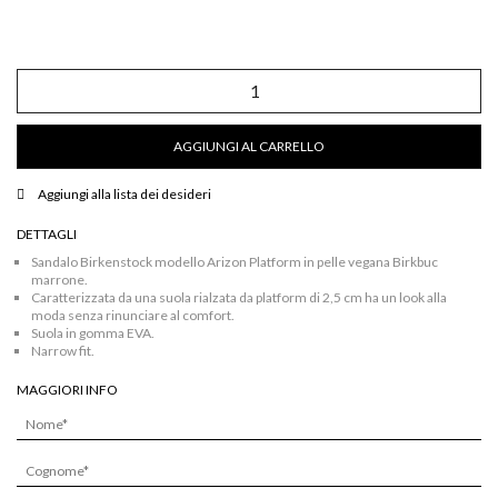
Sandalo
Arizona
Platform
in
AGGIUNGI AL CARRELLO
pelle
vegana
Birkbuc
Aggiungi alla lista dei desideri
marrone
quantità
DETTAGLI
Sandalo Birkenstock modello Arizon Platform in pelle vegana Birkbuc
marrone.
Caratterizzata da una suola rialzata da platform di 2,5 cm ha un look alla
moda senza rinunciare al comfort.
Suola in gomma EVA.
Narrow fit.
MAGGIORI INFO