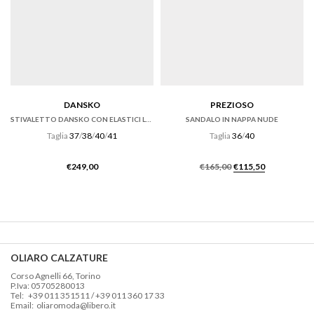
DANSKO
PREZIOSO
STIVALETTO DANSKO CON ELASTICI LATERALI IN PELLE OILED NERA
SANDALO IN NAPPA NUDE
Taglia
37
/
38
/
40
/
41
Taglia
36
/
40
Il
Il
€
249,00
€
165,00
€
115,50
prezzo
prezzo
originale
attuale
era:
è:
€165,00.
€115,50.
OLIARO CALZATURE
Corso Agnelli 66, Torino
P.Iva: 05705280013
Tel: +39 011 351511 / +39 011 360 17 33
Email: oliaromoda@libero.it