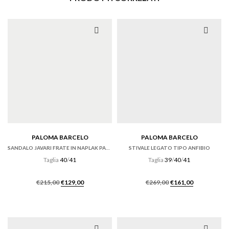
PALOMA BARCELO
PALOMA BARCELO
SANDALO JAVARI FRATE IN NAPLAK PANNA CON ZEPPA
STIVALE LEGATO TIPO ANFIBIO
Taglia
40
/
41
Taglia
39
/
40
/
41
Il
Il
Il
Il
€
215,00
€
129,00
€
269,00
€
161,00
prezzo
prezzo
prezzo
prezzo
originale
attuale
originale
attuale
era:
è:
era:
è:
€215,00.
€129,00.
€269,00.
€161,00.