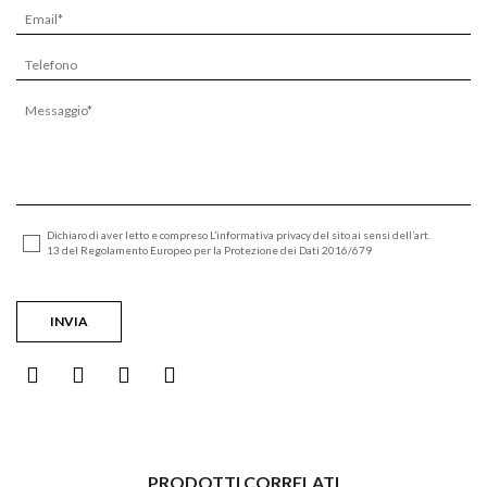
Dichiaro di aver letto e compreso L’informativa privacy del sito ai sensi dell’art.
13 del Regolamento Europeo per la Protezione dei Dati 2016/679
PRODOTTI CORRELATI