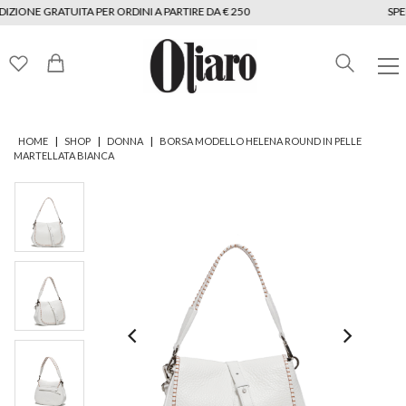
IZIONE GRATUITA PER ORDINI A PARTIRE DA € 250
SPED
|
|
|
HOME
SHOP
DONNA
BORSA MODELLO HELENA ROUND IN PELLE
MARTELLATA BIANCA