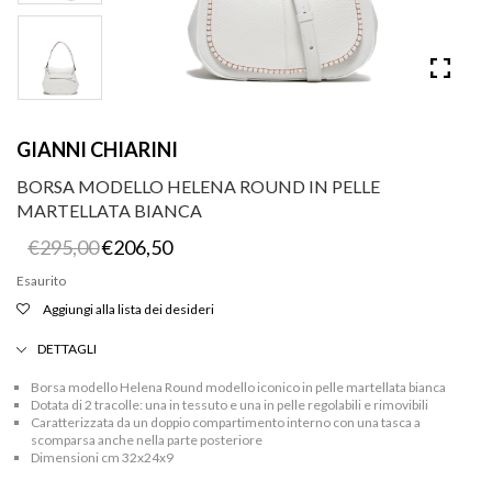
GIANNI CHIARINI
BORSA MODELLO HELENA ROUND IN PELLE
MARTELLATA BIANCA
Il
Il
€
295,00
€
206,50
prezzo
prezzo
originale
attuale
Esaurito
era:
è:
Aggiungi alla lista dei desideri
€295,00.
€206,50.
DETTAGLI
Borsa modello Helena Round modello iconico in pelle martellata bianca
Dotata di 2 tracolle: una in tessuto e una in pelle regolabili e rimovibili
Caratterizzata da un doppio compartimento interno con una tasca a
scomparsa anche nella parte posteriore
Dimensioni cm 32x24x9