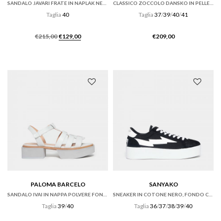
SANDALO JAVARI FRATE IN NAPLAK NERO CON ZEPPA
CLASSICO ZOCCOLO DANSKO IN PELLE VERNICE NERA
Taglia
40
Taglia
37
/
39
/
40
/
41
Il
Il
€
215,00
€
129,00
€
209,00
prezzo
prezzo
originale
attuale
era:
è:
€215,00.
€129,00.
PALOMA BARCELO
SANYAKO
SANDALO IVAI IN NAPPA POLVERE FONDO GOMMA
SNEAKER IN COTONE NERO, FONDO CASSETTA
Taglia
39
/
40
Taglia
36
/
37
/
38
/
39
/
40