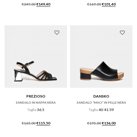
Il
Il
Il
Il
€
249,00
€
149,40
€
169,00
€
101,40
prezzo
prezzo
prezzo
prezzo
originale
attuale
originale
attuale
era:
è:
era:
è:
€249,00.
€149,40.
€169,00.
€101,40.
PREZIOSO
DANSKO
SANDALO IN NAPPA NERA
SANDALO “MACI” IN PELLE NERA
Taglia
36.5
Taglia
40
/
41
/
39
Il
Il
Il
Il
€
165,00
€
115,50
€
195,00
€
136,00
prezzo
prezzo
prezzo
prezzo
originale
attuale
originale
attuale