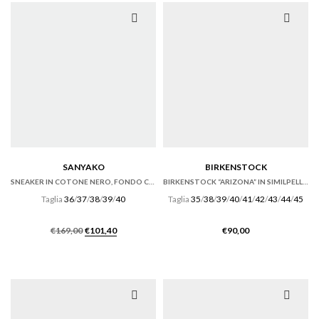
€159,00.
€111,30.
SANYAKO
BIRKENSTOCK
SNEAKER IN COTONE NERO, FONDO CASSETTA
BIRKENSTOCK “ARIZONA” IN SIMILPELLE BIRKOFLOR NERA
Taglia
36
/
37
/
38
/
39
/
40
Taglia
35
/
38
/
39
/
40
/
41
/
42
/
43
/
44
/
45
Il
Il
€
169,00
€
101,40
€
90,00
prezzo
prezzo
originale
attuale
era:
è:
€169,00.
€101,40.