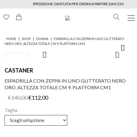
SPEDIZIONE GRATUITA PER ORDINI A PARTIRE DA € 250
|
|
|
HOME
SHOP
DONNA
ESPADRILLA CON ZEPPA IN LINO GLITTERATO
NERO ORO. ALTEZZA TOTALE CM 9. PLATFORM CM1
CASTANER
ESPADRILLA CON ZEPPA IN LINO GLITTERATO NERO
ORO. ALTEZZA TOTALE CM 9. PLATFORM CM1
Il
Il
€
140,00
€
112,00
prezzo
prezzo
originale
attuale
Taglia
era:
è:
€140,00.
€112,00.