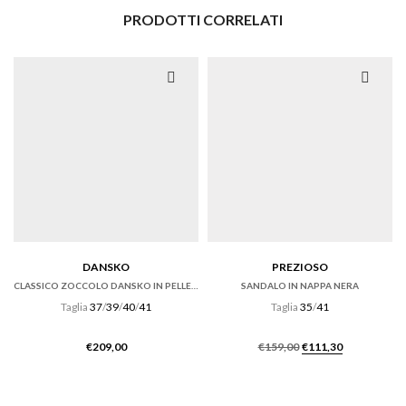
PRODOTTI CORRELATI
DANSKO
PREZIOSO
CLASSICO ZOCCOLO DANSKO IN PELLE VERNICE NERA
SANDALO IN NAPPA NERA
Taglia
37
/
39
/
40
/
41
Taglia
35
/
41
Il
Il
€
209,00
€
159,00
€
111,30
prezzo
prezzo
originale
attuale
era:
è: