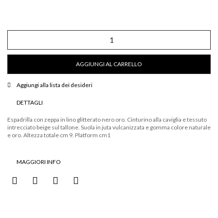
Espadrilla
con
zeppa
in
AGGIUNGI AL CARRELLO
lino
glitterato
nero
Aggiungi alla lista dei desideri
oro.
Altezza
DETTAGLI
totale
cm
9.
Espadrilla con zeppa in lino glitterato nero oro. Cinturino alla caviglia e tessuto
Platform
intrecciato beige sul tallone. Suola in juta vulcanizzata e gomma colore naturale
cm1
e oro. Altezza totale cm 9. Platform cm1
quantità
MAGGIORI INFO