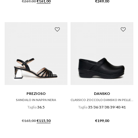
Il
Il
€
269,00
€
161,00
€
249,00
prezzo
prezzo
originale
attuale
era:
è:
€269,00.
€161,00.
PREZIOSO
DANSKO
SANDALO IN NAPPA NERA
CLASSICO ZOCCOLO DANSKO IN PELLE NERO OILED.
Taglia
36.5
Taglia
35
/
36
/
37
/
38
/
39
/
40
/
41
Il
Il
€
165,00
€
115,50
€
199,00
prezzo
prezzo
originale
attuale
era:
è: