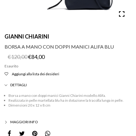
GIANNI CHIARINI
BORSA A MANO CON DOPPI MANICI ALIFA BLU
Il
Il
€
120,00
€
84,00
prezzo
prezzo
originale
attuale
Esaurito
era:
è:
Aggiungi alla lista dei desideri
€120,00.
€84,00.
DETTAGLI
Borsa a mano con doppi manici Gianni Chiarini modello Alifa.
Realizzata in pelle martellata blu ha in dotazione la tracolla lunga in pelle.
Dimensioni 20 x 12 x 8 cm
MAGGIORI INFO