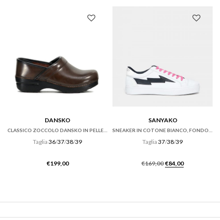
€165,00.
€115,50.
DANSKO
SANYAKO
CLASSICO ZOCCOLO DANSKO IN PELLE CABRIO HICKORY MARRONE
SNEAKER IN COTONE BIANCO, FONDO CASSETTA
Taglia
36
/
37
/
38
/
39
Taglia
37
/
38
/
39
Il
Il
€
199,00
€
169,00
€
84,00
prezzo
prezzo
originale
attuale
era:
è:
€169,00.
€84,00.