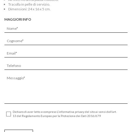
Tracolla in pelle di servizio.
Dimensioni: 24 x 16 x 5 cm.
MAGGIORI INFO
Dichiaro di aver letto e compreso L’informativa privacy del sito ai sensi dell’art.
13 del Regolamento Europeo per la Protezione dei Dati 2016/679