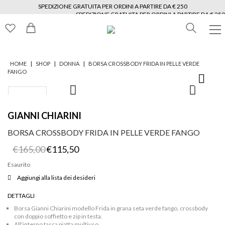
SPEDIZIONE GRATUITA PER ORDINI A PARTIRE DA € 250
SPEDIZIONE GRATUITA PER ORDINI A PARTIRE DA € 250
SPEDIZIONE GRATUITA PER ORDINI A PARTIRE DA € 250
SPEDIZIONE GRATUITA PER ORDINI A PARTIRE DA € 250
SPEDIZIONE GRATUITA PER ORDINI A PARTIRE DA € 250
SPEDIZIONE GRATUITA PER ORDINI A PARTIRE DA € 250
|
|
|
HOME
SHOP
DONNA
BORSA CROSSBODY FRIDA IN PELLE VERDE
FANGO
GIANNI CHIARINI
BORSA CROSSBODY FRIDA IN PELLE VERDE FANGO
Il
Il
€
165,00
€
115,50
prezzo
prezzo
originale
attuale
Esaurito
era:
è:
Aggiungi alla lista dei desideri
€165,00.
€115,50.
DETTAGLI
Borsa Gianni Chiarini modello Frida in grana seta verde fango, crossbody
con doppio soffietto e zip in testa.
All'interno tasca piatta multiuso.