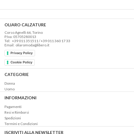
era:
è:
era:
è:
€165,00.
€115,50.
€295,00.
€206,50.
OLIARO CALZATURE
Corso Agnelli 66, Torino
P.Iva: 05705280013
Tel: +39 011 351511 / +39 011 360 17 33
Email: oliaromoda@libero.it
Privacy Policy
Cookie Policy
CATEGORIE
Donna
Uomo
INFORMAZIONI
Pagamenti
Resi e Rimborsi
Spedizioni
Termini e Condizioni
ISCRIVITI ALLA NEWSLETTER