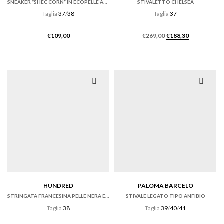
SNEAKER “SHEC CORN” IN ECOPELLE AZZURRA
STIVALETTO CHELSEA
Taglia
37
/
38
Taglia
37
Il
Il
€
109,00
€
269,00
€
188,30
prezzo
prezzo
originale
attuale
era:
è:
€269,00.
€188,30.
HUNDRED
PALOMA BARCELO
STRINGATA FRANCESINA PELLE NERA ED ECRÙ
STIVALE LEGATO TIPO ANFIBIO
Taglia
38
Taglia
39
/
40
/
41