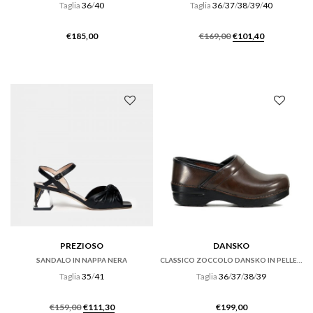
Taglia
36
/
40
Taglia
36
/
37
/
38
/
39
/
40
Il
Il
€
185,00
€
169,00
€
101,40
prezzo
prezzo
originale
attuale
era:
è:
€169,00.
€101,40.
PREZIOSO
DANSKO
SANDALO IN NAPPA NERA
CLASSICO ZOCCOLO DANSKO IN PELLE CABRIO HICKORY MARRONE
Taglia
35
/
41
Taglia
36
/
37
/
38
/
39
Il
Il
€
159,00
€
111,30
€
199,00