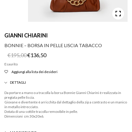
GIANNI CHIARINI
BONNIE – BORSA IN PELLE LISCIA TABACCO
Il
Il
€
195,00
€
136,50
prezzo
prezzo
originale
attuale
Esaurito
era:
è:
Aggiungi alla lista dei desideri
€195,00.
€136,50.
DETTAGLI
Da portare a mano o a tracolla la borsa Bonnie Gianni Chiarini è realizzata in
pregiata pelle liscia.
Giovane e divertente è arricchita dal dettaglio della zip a contrasto e un manico
in metallo intrecciato.
Dotata di una sottile tracolla removibile in pelle.
Dimensioni cm 30x20x6.