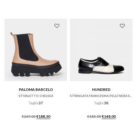
prezzo
prezzo
originale
attuale
era:
è:
€159,00.
€111,30.
PALOMA BARCELO
HUNDRED
STIVALETTO CHELSEA
STRINGATA FRANCESINA PELLE NERA ED ECRÙ
Taglia
37
Taglia
38
Il
Il
Il
Il
€
269,00
€
188,30
€
185,00
€
148,00
prezzo
prezzo
prezzo
prezzo
originale
attuale
originale
attuale
era:
è:
era:
è: