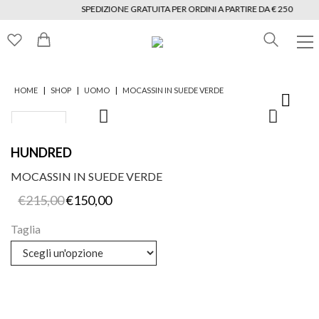
SPEDIZIONE GRATUITA PER ORDINI A PARTIRE DA € 250
|
|
|
HOME
SHOP
UOMO
MOCASSIN IN SUEDE VERDE
HUNDRED
MOCASSIN IN SUEDE VERDE
Il
Il
€
215,00
€
150,00
prezzo
prezzo
originale
attuale
Taglia
era:
è:
€215,00.
€150,00.