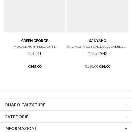
GREEN GEORGE
SANYAKO
MOCASSINO IN PELLE CAFFÈ
SNEAKER IN COTONE E SUEDE VERDE CON FONDO CASSETTA
Taglia
41
Taglia
40
/
42
Il
Il
€
345,00
€
169,00
€
84,00
prezzo
prezzo
originale
attuale
era:
è:
€169,00.
€84,00.
OLIARO CALZATURE
CATEGORIE
INFORMAZIONI