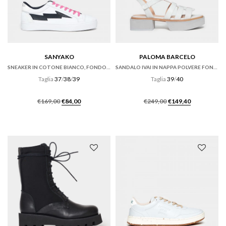
SANYAKO
PALOMA BARCELO
SNEAKER IN COTONE BIANCO, FONDO CASSETTA
SANDALO IVAI IN NAPPA POLVERE FONDO GOMMA
Taglia
37
/
38
/
39
Taglia
39
/
40
Il
Il
Il
Il
€
169,00
€
84,00
€
249,00
€
149,40
prezzo
prezzo
prezzo
prezzo
originale
attuale
originale
attuale
era:
è:
era:
è:
€169,00.
€84,00.
€249,00.
€149,40.