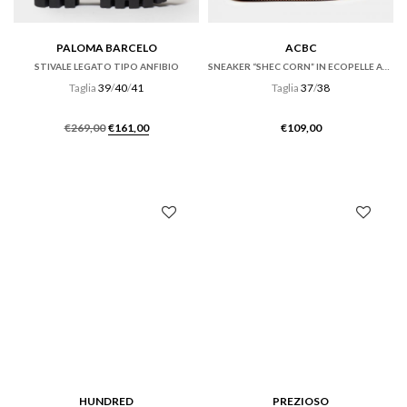
PALOMA BARCELO
ACBC
STIVALE LEGATO TIPO ANFIBIO
SNEAKER “SHEC CORN” IN ECOPELLE AZZURRA
Taglia
39
/
40
/
41
Taglia
37
/
38
Il
Il
€
269,00
€
161,00
€
109,00
prezzo
prezzo
originale
attuale
era:
è:
€269,00.
€161,00.
HUNDRED
PREZIOSO