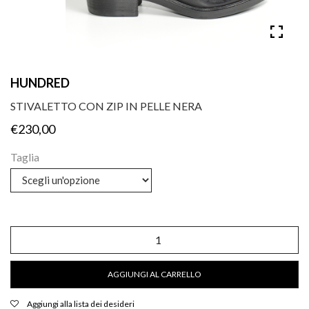
HUNDRED
STIVALETTO CON ZIP IN PELLE NERA
€
230,00
Taglia
Stivaletto
con
zip
in
AGGIUNGI AL CARRELLO
pelle
nera
quantità
Aggiungi alla lista dei desideri