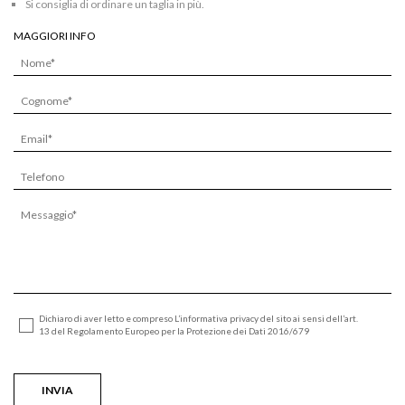
Si consiglia di ordinare un taglia in più.
MAGGIORI INFO
Dichiaro di aver letto e compreso L’informativa privacy del sito ai sensi dell’art.
13 del Regolamento Europeo per la Protezione dei Dati 2016/679