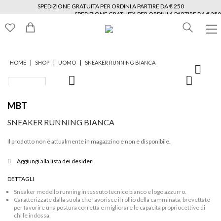
SPEDIZIONE GRATUITA PER ORDINI A PARTIRE DA € 250
SPEDIZIONE GRATUITA PER ORDINI A PARTIRE DA € 250
SPEDIZIONE GRATUITA PER ORDINI A PARTIRE DA € 250
SPEDIZIONE GRATUITA PER ORDINI A PARTIRE DA € 250
SPEDIZIONE GRATUITA PER ORDINI A PARTIRE DA € 250
SPEDIZIONE GRATUITA PER ORDINI A PARTIRE DA € 250
|
|
|
HOME
SHOP
UOMO
SNEAKER RUNNING BIANCA
MBT
SNEAKER RUNNING BIANCA
Il prodotto non è attualmente in magazzino e non è disponibile.
Aggiungi alla lista dei desideri
DETTAGLI
Sneaker modello running in tessuto tecnico bianco e logo azzurro.
Caratterizzate dalla suola che favorisce il rollio della camminata, brevettate
per favorire una postura corretta e migliorare le capacità propriocettive di
chi le indossa.