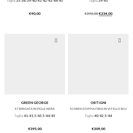
Taglia
35
/
38
/
39
/
40
/
41
/
42
/
43
/
44
/
45
Taglia
39
/
45
Il
Il
€
90,00
€
390,00
€
234,00
prezzo
prezzo
originale
attuale
era:
è:
€390,00.
€234,00.
GREEN GEORGE
ORTIGNI
STRINGATA IN PELLE NERA
SCARPA DOPPIA FIBIA IN VITELLO BLU
Taglia
41
/
41.5
/
43.5
/
44
/
45
Taglia
40
/
42.5
/
44
€
395,00
€
309,00