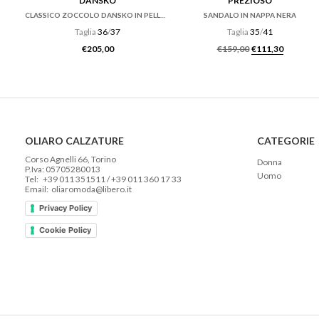
DANSKO
PREZIOSO
CLASSICO ZOCCOLO DANSKO IN PELLE TUMBLED RUSSET
SANDALO IN NAPPA NERA
Taglia
36
/
37
Taglia
35
/
41
Il prezzo origi
Il prezz
€
205,00
€
159,00
€
111,30
OLIARO CALZATURE
CATEGORIE
Corso Agnelli 66, Torino
Donna
P.Iva: 05705280013
Uomo
Tel: +39 011 351511 / +39 011 360 17 33
Email: oliaromoda@libero.it
Privacy Policy
Cookie Policy