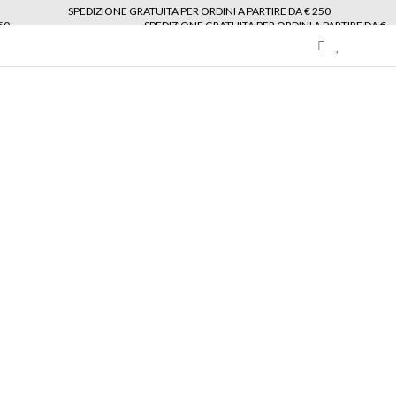
SPEDIZIONE GRATUITA PER ORDINI A PARTIRE DA € 250
50
SPEDIZIONE GRATUITA PER ORDINI A PARTIRE DA €
My
Wishlist
area