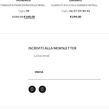
HUNDRED
DANSKO
STRINGATA FRANCESINA PELLE NERA ED ECRÙ
CLASSICO ZOCCOLO DANSKO IN PELLE ANTIQUE BROWN
Taglia
38
Taglia
36
/
37
/
39
/
40
/
41
Il prezzo originale era: €185,00.
Il prezzo attuale è: €148,00.
€
185,00
€
148,00
€
199,00
ISCRIVITI ALLA NEWSLETTER