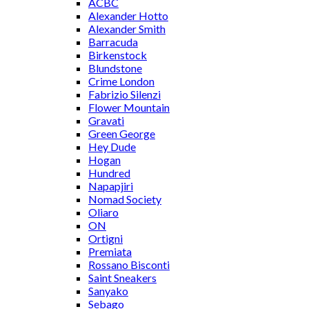
ACBC
Alexander Hotto
Alexander Smith
Barracuda
Birkenstock
Blundstone
Crime London
Fabrizio Silenzi
Flower Mountain
Gravati
Green George
Hey Dude
Hogan
Hundred
Napapjiri
Nomad Society
Oliaro
ON
Ortigni
Premiata
Rossano Bisconti
Saint Sneakers
Sanyako
Sebago