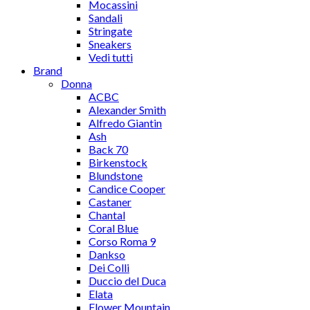
Mocassini
Sandali
Stringate
Sneakers
Vedi tutti
Brand
Donna
ACBC
Alexander Smith
Alfredo Giantin
Ash
Back 70
Birkenstock
Blundstone
Candice Cooper
Castaner
Chantal
Coral Blue
Corso Roma 9
Dankso
Dei Colli
Duccio del Duca
Elata
Flower Mountain