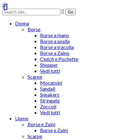
Donna
Borse
Borse a mano
Borse a spalla
Borse a tracolla
Borse a Zaino
Clutch e Pochette
Shopper
Vedi tutti
Scarpe
Mocassini
Sandali
Sneakers
Stringate
Zoccoli
Vedi tutti
Uomo
Borse e Zaini
Borse e Zaini
Scarpe