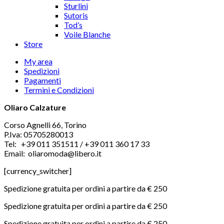
Sturlini
Sutoris
Tod’s
Voile Blanche
Store
My area
Spedizioni
Pagamenti
Termini e Condizioni
Oliaro Calzature
Corso Agnelli 66, Torino
P.Iva: 05705280013
Tel: +39 011 351511 / +39 011 360 17 33
Email: oliaromoda@libero.it
[currency_switcher]
Spedizione gratuita per ordini a partire da € 250
Spedizione gratuita per ordini a partire da € 250
Spedizione gratuita per ordini a partire da € 250