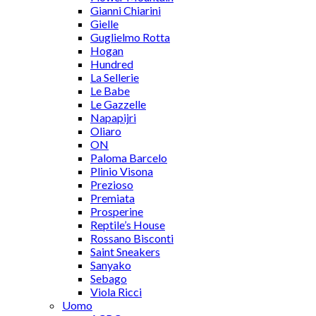
Gianni Chiarini
Gielle
Guglielmo Rotta
Hogan
Hundred
La Sellerie
Le Babe
Le Gazzelle
Napapijri
Oliaro
ON
Paloma Barcelo
Plinio Visona
Prezioso
Premiata
Prosperine
Reptile’s House
Rossano Bisconti
Saint Sneakers
Sanyako
Sebago
Viola Ricci
Uomo