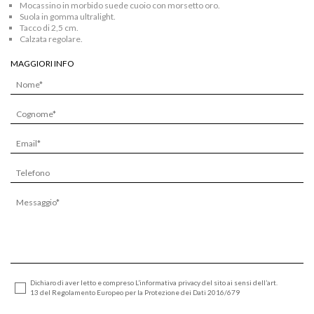
Mocassino in morbido suede cuoio con morsetto oro.
Suola in gomma ultralight.
Tacco di 2,5 cm.
Calzata regolare.
MAGGIORI INFO
Dichiaro di aver letto e compreso L’informativa privacy del sito ai sensi dell’art.
13 del Regolamento Europeo per la Protezione dei Dati 2016/679