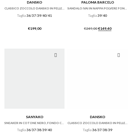
DANSKO
PALOMA BARCELO
CLASSICO ZOCCOLO DANSKO IN PELLE ANTIQUE BROWN
SANDALO IVAI IN NAPPA POLVERE FONDO GOMMA
Taglia
36
/
37
/
39
/
40
/
41
Taglia
39
/
40
Il
Il
€
199,00
€
249,00
€
149,40
prezzo
prezzo
originale
attuale
era:
è:
€249,00.
€149,40.
SANYAKO
DANSKO
SNEAKER IN COTONE NERO, FONDO CASSETTA
CLASSICO ZOCCOLO DANSKO IN PELLE CABRIO HICKORY MARRONE
Taglia
36
/
37
/
38
/
39
/
40
Taglia
36
/
37
/
38
/
39