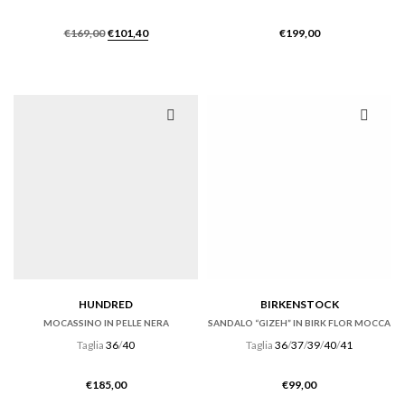
Il
Il
€
169,00
€
101,40
€
199,00
prezzo
prezzo
originale
attuale
era:
è:
€169,00.
€101,40.
HUNDRED
BIRKENSTOCK
MOCASSINO IN PELLE NERA
SANDALO “GIZEH” IN BIRK FLOR MOCCA
Taglia
36
/
40
Taglia
36
/
37
/
39
/
40
/
41
€
185,00
€
99,00