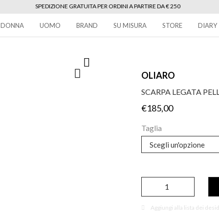
SPEDIZIONE GRATUITA PER ORDINI A PARTIRE DA € 250
DONNA
UOMO
BRAND
SU MISURA
STORE
DIARY
OLIARO
SCARPA LEGATA PELL
€
185,00
Taglia
Scarpa
legata
pelle
liscia
Aggiungi alla lista dei desi
nera