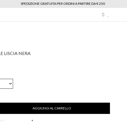
SPEDIZIONE GRATUITA PER ORDINI A PARTIRE DA € 250
My
Wishlist
area
E LISCIA NERA
AGGIUNGI AL CARRELLO
deri