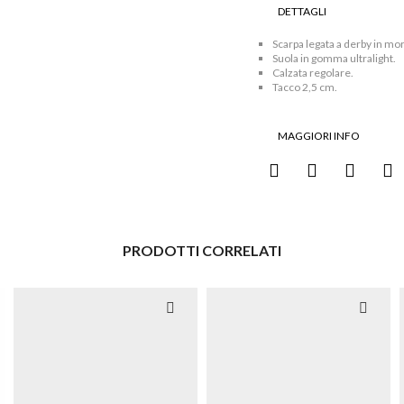
quantità
DETTAGLI
Scarpa legata a derby in morb
Suola in gomma ultralight.
Calzata regolare.
Tacco 2,5 cm.
MAGGIORI INFO
PRODOTTI CORRELATI