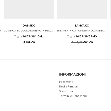
DANSKO
SANYAKO
A
CLASSICO ZOCCOLO DANSKO IN PELLE ANTIQUE BROWN
SNEAKER IN COTONE BIANCO, FONDO CASSETTA
Taglia
36
/
37
/
39
/
40
/
41
Taglia
36
/
37
/
38
/
39
/
40
Il prezzo original
Il prezzo at
€
199,00
€
169,00
€
84,00
INFORMAZIONI
Pagamenti
Resi e Rimborsi
Spedizioni
Termini e Condizioni