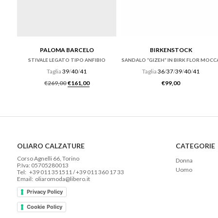
PALOMA BARCELO
BIRKENSTOCK
STIVALE LEGATO TIPO ANFIBIO
SANDALO “GIZEH” IN BIRK FLOR MOCC
Taglia
39
/
40
/
41
Taglia
36
/
37
/
39
/
40
/
41
Il prezzo originale era: €269,00.
Il prezzo attuale è: €161,00.
€
269,00
€
161,00
€
99,00
OLIARO CALZATURE
CATEGORIE
Corso Agnelli 66, Torino
Donna
P.Iva: 05705280013
Uomo
Tel: +39 011 351511 / +39 011 360 17 33
Email: oliaromoda@libero.it
Privacy Policy
Cookie Policy