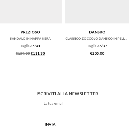
PREZIOSO
DANSKO
SANDALO IN NAPPA NERA
CLASSICO ZOCCOLO DANSKO IN PELLE TUMBLED RUSSET
Taglia
35
/
41
Taglia
36
/
37
e era: €169,00.
tuale è: €84,00.
Il prezzo originale era: €159,00.
Il prezzo attuale è: €111,30.
€
159,00
€
111,30
€
205,00
ISCRIVITI ALLA NEWSLETTER