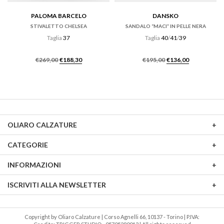
PALOMA BARCELO
DANSKO
STIVALETTO CHELSEA
SANDALO “MACI” IN PELLE NERA
Taglia
37
Taglia
40
/
41
/
39
Il
Il
Il
Il
€
269,00
€
188,30
€
195,00
€
136,00
prezzo
prezzo
prezzo
prezzo
originale
attuale
originale
attuale
era:
è:
era:
è:
€269,00.
€188,30.
€195,00.
€136,00.
OLIARO CALZATURE
CATEGORIE
INFORMAZIONI
ISCRIVITI ALLA NEWSLETTER
Copyright by Oliaro Calzature | Corso Agnelli 66, 10137 - Torino | P.IVA: