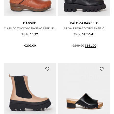
DANSKO
PALOMA BARCELO
CLASSICO ZOCCOLO DANSKO IN PELLE TUMBLED RUSSET
STIVALE LEGATO TIPO ANFIBIO
Taglia
36
/
37
Taglia
39
/
40
/
41
Il
Il
€
205,00
€
269,00
€
161,00
prezzo
prezzo
originale
attuale
era:
è:
€269,00.
€161,00.