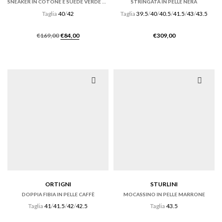
SNEAKER IN COTONE E SUEDE VERDE CON FONDO CASSETTA
STRINGATA IN PELLE NERA
Taglia
40
/
42
Taglia
39.5
/
40
/
40.5
/
41.5
/
43
/
43.5
Il
Il
€
169,00
€
84,00
€
309,00
prezzo
prezzo
originale
attuale
era:
è:
€169,00.
€84,00.
ORTIGNI
STURLINI
DOPPIA FIBIA IN PELLE CAFFÈ
MOCASSINO IN PELLE MARRONE
Taglia
41
/
41.5
/
42
/
42.5
Taglia
43.5