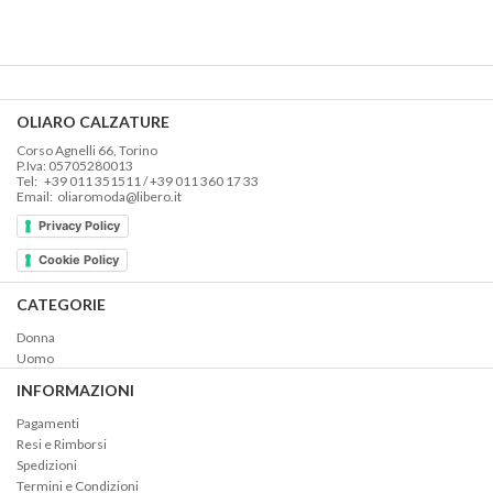
originale
attuale
era:
è:
€195,00.
€136,00.
OLIARO CALZATURE
Corso Agnelli 66, Torino
P.Iva: 05705280013
Tel: +39 011 351511 / +39 011 360 17 33
Email: oliaromoda@libero.it
Privacy Policy
Cookie Policy
CATEGORIE
Donna
Uomo
INFORMAZIONI
Pagamenti
Resi e Rimborsi
Spedizioni
Termini e Condizioni