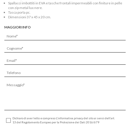
Spallacci imbottiti in EVA e tasche frontali impermeabili con finiture in pelle
con zip metal lux nere.
Tasca porta pc.
Dimensioni 37 x 45 x 20 cm.
MAGGIORI INFO
Dichiaro di aver letto e compreso L’informativa privacy del sito ai sensi dell’art.
13 del Regolamento Europeo per la Protezione dei Dati 2016/679