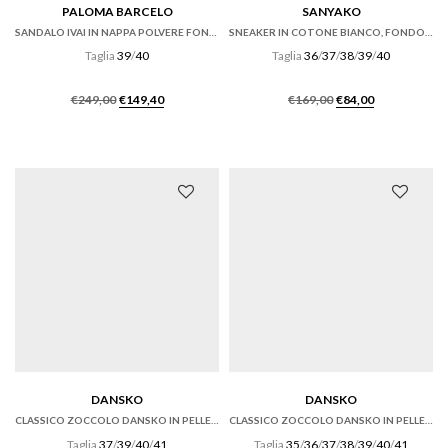
PALOMA BARCELO
SANYAKO
SANDALO IVAI IN NAPPA POLVERE FONDO GOMMA
SNEAKER IN COTONE BIANCO, FONDO CASSETTA
Taglia
39
/
40
Taglia
36
/
37
/
38
/
39
/
40
Il
Il
Il
Il
€
249,00
€
149,40
€
169,00
€
84,00
prezzo
prezzo
prezzo
prezzo
originale
attuale
originale
attuale
era:
è:
era:
è:
€249,00.
€149,40.
€169,00.
€84,00.
DANSKO
DANSKO
CLASSICO ZOCCOLO DANSKO IN PELLE VERNICE NERA
CLASSICO ZOCCOLO DANSKO IN PELLE NERO OILED.
Taglia
37
/
39
/
40
/
41
Taglia
35
/
36
/
37
/
38
/
39
/
40
/
41