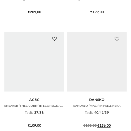
€
209,00
€
199,00
ACBC
DANSKO
SNEAKER “SHEC CORN” IN ECOPELLE AZZURRA
SANDALO “MACI” IN PELLE NERA
Taglia
37
/
38
Taglia
40
/
41
/
39
Il
Il
€
109,00
€
195,00
€
136,00
prezzo
prezzo