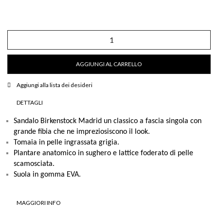
Sandalo
Birkenstock
Madrid
in
AGGIUNGI AL CARRELLO
pelle
ingrassata
grigia
Aggiungi alla lista dei desideri
quantità
DETTAGLI
Sandalo Birkenstock Madrid un classico a fascia singola con
grande fibia che ne impreziosiscono il look.
Tomaia in pelle ingrassata grigia.
Plantare anatomico in sughero e lattice foderato di pelle
scamosciata.
Suola in gomma EVA.
MAGGIORI INFO