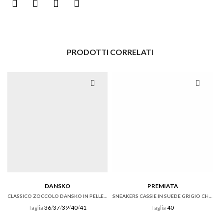
PRODOTTI CORRELATI
DANSKO
PREMIATA
CLASSICO ZOCCOLO DANSKO IN PELLE ANTIQUE BROWN
SNEAKERS CASSIE IN SUEDE GRIGIO CHIARO E TESSUTO E PAILLETTES BIANCO
Taglia
36
/
37
/
39
/
40
/
41
Taglia
40