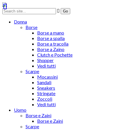
Donna
Borse
Borse a mano
Borse a spalla
Borse a tracolla
Borse a Zaino
Clutch e Pochette
Shopper
Vedi tutti
Scarpe
Mocassini
Sandali
Sneakers
Stringate
Zoccoli
Vedi tutti
Uomo
Borse e Zaini
Borse e Zaini
Scarpe