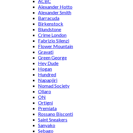
ACBC
Alexander Hotto
Alexander Smith
Barracuda
Birkenstock
Blundstone
Crime London
Fabrizio Silenzi
Flower Mountain
Gravati
Green George
Hey Dude
Hogan
Hundred
Napapjiri
Nomad Society
Oliaro
ON
Ortigni
Premiata
Rossano Bisconti
Saint Sneakers
Sanyako
Sebago