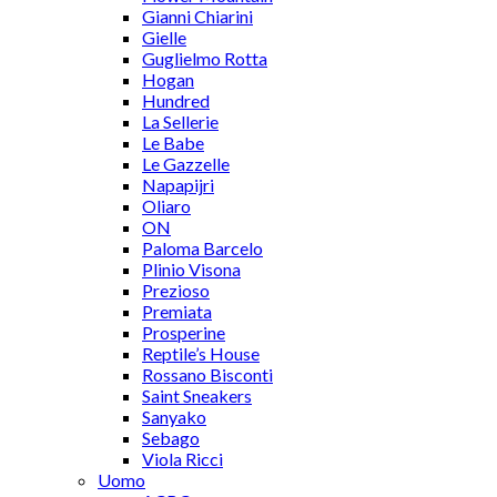
Gianni Chiarini
Gielle
Guglielmo Rotta
Hogan
Hundred
La Sellerie
Le Babe
Le Gazzelle
Napapijri
Oliaro
ON
Paloma Barcelo
Plinio Visona
Prezioso
Premiata
Prosperine
Reptile’s House
Rossano Bisconti
Saint Sneakers
Sanyako
Sebago
Viola Ricci
Uomo