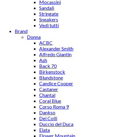
Mocassini
Sandali
Stringate
Sneakers
Vedi tutti
Brand
Donna
ACBC
Alexander Smith
Alfredo Giantin
Ash
Back 70
Birkenstock
Blundstone
Candice Cooper
Castaner
Chantal
Coral Blue
Corso Roma 9
Dankso
Dei Colli
Duccio del Duca
Elata
Flower Mountain