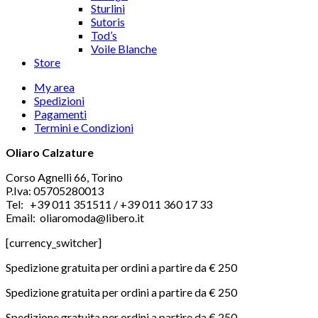
Sturlini
Sutoris
Tod’s
Voile Blanche
Store
My area
Spedizioni
Pagamenti
Termini e Condizioni
Oliaro Calzature
Corso Agnelli 66, Torino
P.Iva: 05705280013
Tel: +39 011 351511 / +39 011 360 17 33
Email: oliaromoda@libero.it
[currency_switcher]
Spedizione gratuita per ordini a partire da € 250
Spedizione gratuita per ordini a partire da € 250
Spedizione gratuita per ordini a partire da € 250