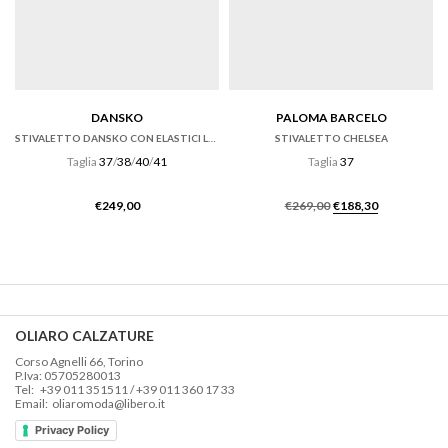
DANSKO
PALOMA BARCELO
STIVALETTO DANSKO CON ELASTICI LATERALI IN PELLE OILED NERA
STIVALETTO CHELSEA
Taglia
37
/
38
/
40
/
41
Taglia
37
Il
Il
€
249,00
€
269,00
€
188,30
prezzo
prezzo
originale
attuale
era:
è:
€269,00.
€188,30.
OLIARO CALZATURE
Corso Agnelli 66, Torino
P.Iva: 05705280013
Tel: +39 011 351511 / +39 011 360 17 33
Email: oliaromoda@libero.it
Privacy Policy