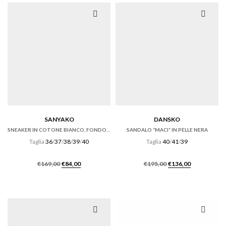
SANYAKO
DANSKO
SNEAKER IN COTONE BIANCO, FONDO CASSETTA
SANDALO “MACI” IN PELLE NERA
Taglia
36
/
37
/
38
/
39
/
40
Taglia
40
/
41
/
39
Il
Il
Il
Il
€
169,00
€
84,00
€
195,00
€
136,00
prezzo
prezzo
prezzo
prezzo
originale
attuale
originale
attuale
era:
è:
era:
è:
€169,00.
€84,00.
€195,00.
€136,00.