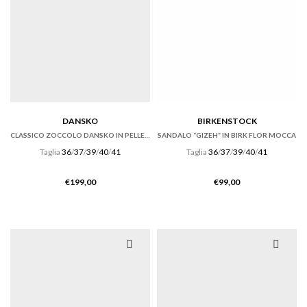
DANSKO
BIRKENSTOCK
CLASSICO ZOCCOLO DANSKO IN PELLE ANTIQUE BROWN
SANDALO “GIZEH” IN BIRK FLOR MOCCA
Taglia
36
/
37
/
39
/
40
/
41
Taglia
36
/
37
/
39
/
40
/
41
€
199,00
€
99,00