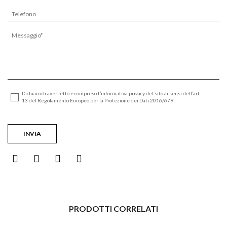
Dichiaro di aver letto e compreso L’informativa privacy del sito ai sensi dell’art.
13 del Regolamento Europeo per la Protezione dei Dati 2016/679
PRODOTTI CORRELATI