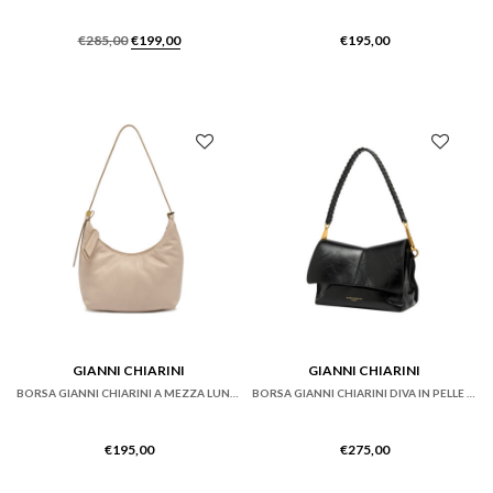
Il
Il
€
285,00
€
199,00
€
195,00
prezzo
prezzo
originale
attuale
era:
è:
€285,00.
€199,00.
GIANNI CHIARINI
GIANNI CHIARINI
BORSA GIANNI CHIARINI A MEZZA LUNA IN PELLE LISCIA ROSA CIPRIA
BORSA GIANNI CHIARINI DIVA IN PELLE CERATA EFFETTO STROPICCIATO NERA
€
195,00
€
275,00