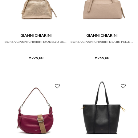
Differenza
Gli accessori da donna sono il tocco finale che completa e arricchisce ogni
look. Dalle cinture alle sciarpe, dagli occhiali da sole ai gioielli, i nostri accessori
sono progettati per aggiungere un tocco di personalità e stile unico al tuo outfit.
Realizzati con materiali di alta qualità e disponibili in una varietà di design e
colori, i nostri accessori sono perfetti per aggiungere un tocco di glamour e
GIANNI CHIARINI
GIANNI CHIARINI
raffinatezza a qualsiasi occasione. Che tu stia cercando un accessorio per
arricchire il tuo look quotidiano o per completare un outfit per un’occasione
BORSA GIANNI CHIARINI MODELLO DEA IN PELLE A GRANA GROSSA BRONZO
BORSA GIANNI CHIARINI DEA IIN PELLE ROSA CIPRIA
speciale, troverai sicuramente l’accessorio perfetto per te nella nostra
selezione di accessori da donna.
€
225,00
€
255,00
Tendenze di Moda: Accessori e Scarpe da
Donna
La moda è in continua evoluzione e le tendenze del momento influenzano
anche il mondo degli accessori e delle
scarpe da donna
. Questa stagione, le
tendenze di moda si concentrano sull’eleganza senza tempo e
sull’innovazione creativa. Dalle borse in stile minimalista ai dettagli ispirati alla
natura, dalle scarpe dal design futuristico alle stampe audaci, c’è una varietà di
trend da esplorare e interpretare. Le tonalità neutre come il beige e il marrone
sono al centro dell’attenzione, insieme a tocchi di colore vivaci e texture
interessanti. La nostra collezione di accessori e scarpe da donna è stata
selezionata per riflettere le ultime tendenze di moda, offrendo una gamma di
opzioni per aiutarti a esprimere il tuo stile unico e alla moda in modo creativo e
audace.