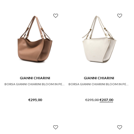
GIANNI CHIARINI
GIANNI CHIARINI
BORSA GIANNI CHIARINI BLOOM IN PELLE DOUBLE SFODERATA ARGILLA
BORSA GIANNI CHIARINI BLOOM IN PELLE DOUBLE SFODERATA SABBIA
Il
Il
€
295,00
€
295,00
€
207,00
prezzo
prezzo
originale
attuale
era:
è:
€295,00.
€207,00.