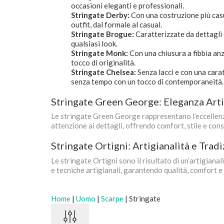
occasioni eleganti e professionali.
Stringate Derby:
Con una costruzione più casua
outfit, dal formale al casual.
Stringate Brogue:
Caratterizzate da dettagli 
qualsiasi look.
Stringate Monk:
Con una chiusura a fibbia anz
tocco di originalità.
Stringate Chelsea:
Senza lacci e con una carat
senza tempo con un tocco di contemporaneità.
Stringate Green George: Eleganza Artig
Le stringate Green George rappresentano l’eccellenza 
attenzione ai dettagli, offrendo comfort, stile e con
Stringate Ortigni: Artigianalità e Trad
Le stringate Ortigni sono il risultato di un’artigianal
e tecniche artigianali, garantendo qualità, comfort 
Home
|
Uomo
|
Scarpe
|
Stringate