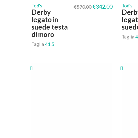
Il prezzo originale era
Il prezzo att
Tod's
Tod's
€
342,00
€
570,00
Derby
Derb
legato in
legat
suede testa
sued
di moro
Taglia
4
Taglia
41.5