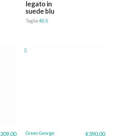
legato in
suede blu
Taglia
40.5
Green George
309,00
€
390,00