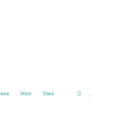
My
Wishlist
isura
Store
Diary
area