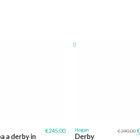
I
Hogan
€
245,00
€
€
390,00
a a derby in
Derby