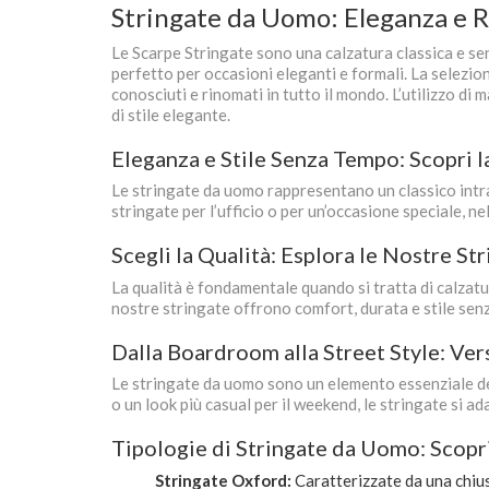
Stringate da Uomo: Eleganza e R
Le Scarpe Stringate sono una calzatura classica e sen
perfetto per occasioni eleganti e formali. La selezione
conosciuti e rinomati in tutto il mondo. L’utilizzo di
di stile elegante.
Eleganza e Stile Senza Tempo: Scopri 
Le stringate da uomo rappresentano un classico intra
stringate per l’ufficio o per un’occasione speciale, ne
Scegli la Qualità: Esplora le Nostre S
La qualità è fondamentale quando si tratta di calzatur
nostre stringate offrono comfort, durata e stile senza
Dalla Boardroom alla Street Style: Ver
Le stringate da uomo sono un elemento essenziale del 
o un look più casual per il weekend, le stringate si a
Tipologie di Stringate da Uomo: Scopri
Stringate Oxford:
Caratterizzate da una chiusu