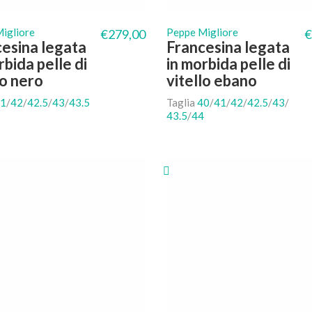
igliore
Peppe Migliore
€
279,00
€
esina legata
Francesina legata
rbida pelle di
in morbida pelle di
lo nero
vitello ebano
1
/
42
/
42.5
/
43
/
43.5
Taglia
40
/
41
/
42
/
42.5
/
43
/
43.5
/
44