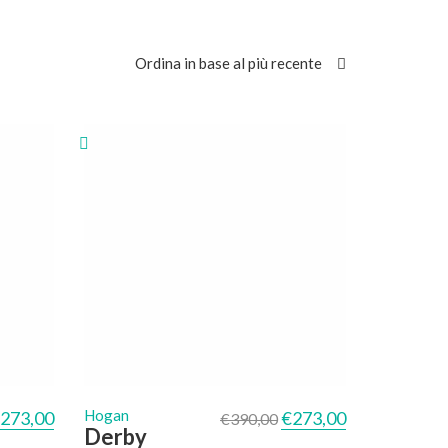
Ordina in base al più recente
l prezzo originale era: €390,00.
Il prezzo attuale è: €273,00.
Il prezzo originale era: €
Il prezzo attual
Hogan
273,00
€
273,00
€
390,00
Derby