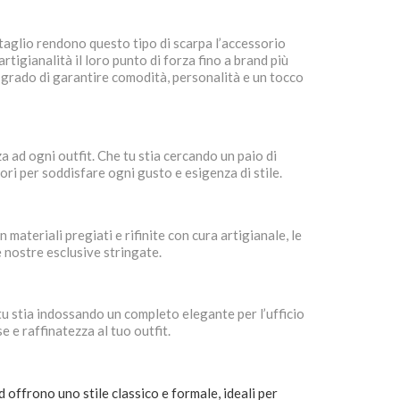
ttaglio rendono questo tipo di scarpa l’accessorio
rtigianalità il loro punto di forza fino a brand più
in grado di garantire comodità, personalità e un tocco
ad ogni outfit. Che tu stia cercando un paio di
lori per soddisfare ogni gusto e esigenza di stile.
ateriali pregiati e rifinite con cura artigianale, le
e nostre esclusive stringate.
tu stia indossando un completo elegante per l’ufficio
 e raffinatezza al tuo outfit.
 offrono uno stile classico e formale, ideali per