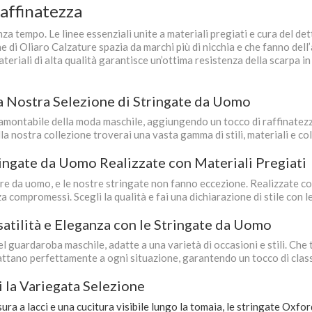
affinatezza
za tempo. Le linee essenziali unite a materiali pregiati e cura del de
 di Oliaro Calzature spazia da marchi più di nicchia e che fanno dell’a
 materiali di alta qualità garantisce un’ottima resistenza della scarpa 
la Nostra Selezione di Stringate da Uomo
montabile della moda maschile, aggiungendo un tocco di raffinatezza 
lla nostra collezione troverai una vasta gamma di stili, materiali e co
tringate da Uomo Realizzate con Materiali Pregiati
e da uomo, e le nostre stringate non fanno eccezione. Realizzate con m
 compromessi. Scegli la qualità e fai una dichiarazione di stile con l
satilità e Eleganza con le Stringate da Uomo
guardaroba maschile, adatte a una varietà di occasioni e stili. Che 
dattano perfettamente a ogni situazione, garantendo un tocco di classe
 la Variegata Selezione
ra a lacci e una cucitura visibile lungo la tomaia, le stringate Oxford