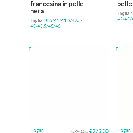
francesina in pelle
pelle
nera
Taglia
4
42
/
43
/
Taglia
40.5
/
41
/
41.5
/
42.5
/
43
/
43.5
/
45
/
46
Il prezzo originale era
Il prezzo att
Hogan
Hogan
€
273,00
€
390,00