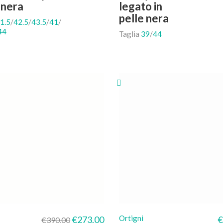
 nera
legato in
pelle nera
1.5
/
42.5
/
43.5
/
41
/
44
Taglia
39
/
44
: €390,00.
uale è: €273,00.
Il prezzo originale era: €390,00.
Il prezzo attuale è: €273,00.
Ortigni
€
273,00
€
€
390,00