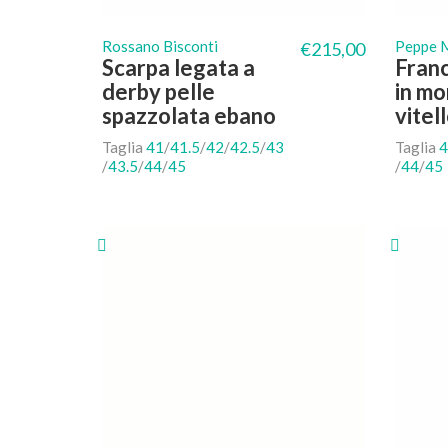
Rossano Bisconti
Peppe M
€
215,00
Scarpa legata a
Franc
derby pelle
in mo
spazzolata ebano
vitel
Taglia
41
/
41.5
/
42
/
42.5
/
43
Taglia
4
/
43.5
/
44
/
45
/
44
/
45