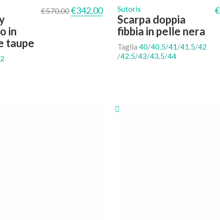
: €570,00.
uale è: €342,00.
Il prezzo originale era: €570,00.
Il prezzo attuale è: €342,00.
Sutoris
€
342,00
€
€
570,00
y
Scarpa doppia
o in
fibbia in pelle nera
e taupe
Taglia
40
/
40.5
/
41
/
41.5
/
42
/
42.5
/
43
/
43.5
/
44
2