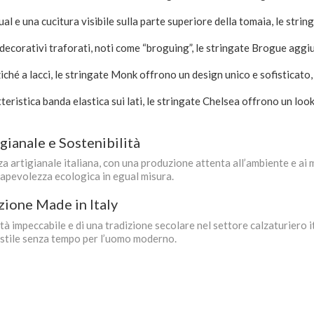
l e una cucitura visibile sulla parte superiore della tomaia, le strin
decorativi traforati, noti come “broguing”, le stringate Brogue aggiu
iché a lacci, le stringate Monk offrono un design unico e sofisticato,
teristica banda elastica sui lati, le stringate Chelsea offrono un loo
ianale e Sostenibilità
artigianale italiana, con una produzione attenta all’ambiente e ai ma
sapevolezza ecologica in egual misura.
izione Made in Italy
ità impeccabile e di una tradizione secolare nel settore calzaturiero i
e stile senza tempo per l’uomo moderno.