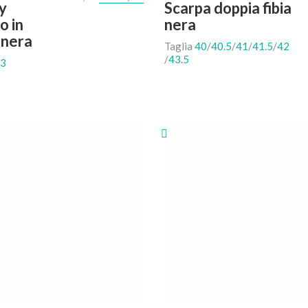
y
Scarpa doppia fibia
o in
nera
 nera
Taglia
40
/
40.5
/
41
/
41.5
/
42
/
43.5
3