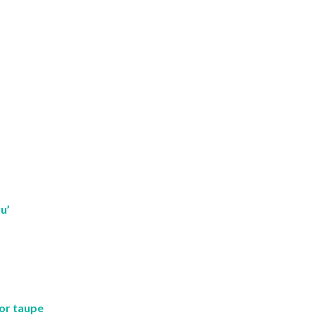
u’
lor taupe