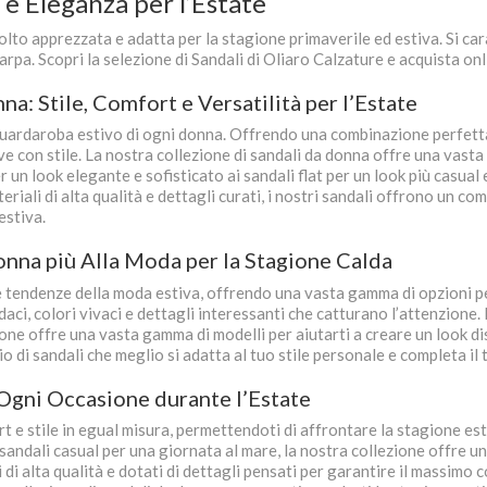
 e Eleganza per l’Estate
lto apprezzata e adatta per la stagione primaverile ed estiva. Si car
carpa. Scopri la selezione di Sandali di Oliaro Calzature e acquista onl
na: Stile, Comfort e Versatilità per l’Estate
uardaroba estivo di ogni donna. Offrendo una combinazione perfetta di
ve con stile. La nostra collezione di sandali da donna offre una vasta
 un look elegante e sofisticato ai sandali flat per un look più casual
eriali di alta qualità e dettagli curati, i nostri sandali offrono un c
estiva.
onna più Alla Moda per la Stagione Calda
 tendenze della moda estiva, offrendo una vasta gamma di opzioni per
ci, colori vivaci e dettagli interessanti che catturano l’attenzione. 
zione offre una vasta gamma di modelli per aiutarti a creare un look di
paio di sandali che meglio si adatta al tuo stile personale e completa il
 Ogni Occasione durante l’Estate
t e stile in egual misura, permettendoti di affrontare la stagione est
i sandali casual per una giornata al mare, la nostra collezione offre
 di alta qualità e dotati di dettagli pensati per garantire il massimo 