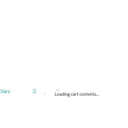
…
My
Wishlist
Diary
Loading cart contents...
area