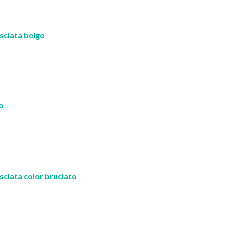
osciata beige
o
sciata color bruciato