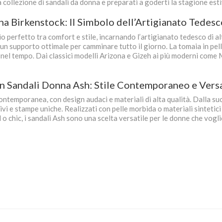
a collezione di sandali da donna e preparati a goderti la stagione esti
a Birkenstock: Il Simbolo dell’Artigianato Tedesc
 perfetto tra comfort e stile, incarnando l’artigianato tedesco di al
un supporto ottimale per camminare tutto il giorno. La tomaia in pelle 
 nel tempo. Dai classici modelli Arizona e Gizeh ai più moderni com
n Sandali Donna Ash: Stile Contemporaneo e Versa
ntemporanea, con design audaci e materiali di alta qualità. Dalla suo
vi e stampe uniche. Realizzati con pelle morbida o materiali sintetici 
 o chic, i sandali Ash sono una scelta versatile per le donne che vogl