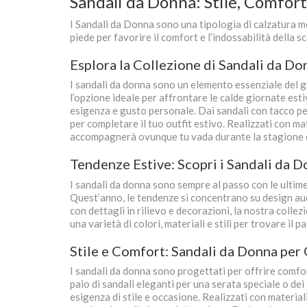
Sandali da Donna: Stile, Comfort
I Sandali da Donna sono una tipologia di calzatura mo
piede per favorire il comfort e l’indossabilità della s
Esplora la Collezione di Sandali da Don
I sandali da donna sono un elemento essenziale del g
l’opzione ideale per affrontare le calde giornate esti
esigenza e gusto personale. Dai sandali con tacco per
per completare il tuo outfit estivo. Realizzati con mat
accompagnerà ovunque tu vada durante la stagione 
Tendenze Estive: Scopri i Sandali da D
I sandali da donna sono sempre al passo con le ultime
Quest’anno, le tendenze si concentrano su design auda
con dettagli in rilievo e decorazioni, la nostra colle
una varietà di colori, materiali e stili per trovare il 
Stile e Comfort: Sandali da Donna per
I sandali da donna sono progettati per offrire comfor
paio di sandali eleganti per una serata speciale o de
esigenza di stile e occasione. Realizzati con materiali