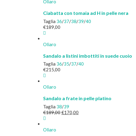
era:
è:
Oliaro
€120,00.
€85,00.
Ciabatta con tomaia ad H in pelle nera
Taglia
36
/
37
/
38
/
39
/
40
€
189,00
Oliaro
Sandalo a listini imbottiti in suede cuoio
Taglia
36
/
35
/
37
/
40
€
215,00
Oliaro
Sandalo a frate in pelle platino
Taglia
38
/
39
Il
Il
€
189,00
€
170,00
prezzo
prezzo
originale
attuale
era:
è:
Oliaro
€189,00.
€170,00.