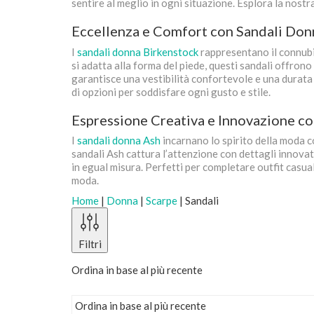
sentire al meglio in ogni situazione. Esplora la nostr
Eccellenza e Comfort con Sandali Donn
I
sandali donna Birkenstock
rappresentano il connubio
si adatta alla forma del piede, questi sandali offrono 
garantisce una vestibilità confortevole e una durata
di opzioni per soddisfare ogni gusto e stile.
Espressione Creativa e Innovazione co
I
sandali donna Ash
incarnano lo spirito della moda co
sandali Ash cattura l’attenzione con dettagli innovati
in egual misura. Perfetti per completare outfit casual
moda.
Home
|
Donna
|
Scarpe
|
Sandali
Filtri
Ordina in base al più recente