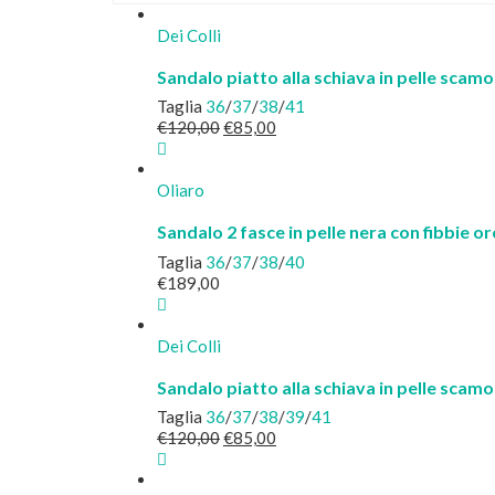
Dei Colli
Sandalo piatto alla schiava in pelle scam
Taglia
36
/
37
/
38
/
41
Il
Il
€
120,00
€
85,00
prezzo
prezzo
originale
attuale
era:
è:
Oliaro
€120,00.
€85,00.
Sandalo 2 fasce in pelle nera con fibbie or
Taglia
36
/
37
/
38
/
40
€
189,00
Dei Colli
Sandalo piatto alla schiava in pelle scamo
Taglia
36
/
37
/
38
/
39
/
41
Il
Il
€
120,00
€
85,00
prezzo
prezzo
originale
attuale