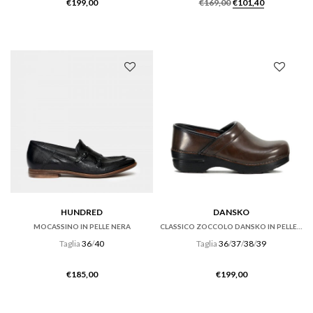
Il
Il
€
199,00
€
169,00
€
101,40
prezzo
prezzo
originale
attuale
era:
è:
€169,00.
€101,40.
HUNDRED
DANSKO
MOCASSINO IN PELLE NERA
CLASSICO ZOCCOLO DANSKO IN PELLE CABRIO HICKORY MARRONE
Taglia
36
/
40
Taglia
36
/
37
/
38
/
39
€
185,00
€
199,00