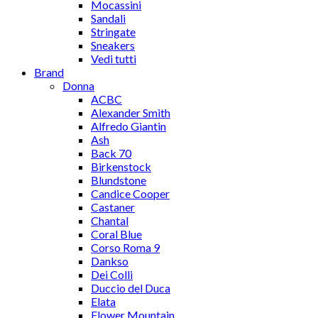
Mocassini
Sandali
Stringate
Sneakers
Vedi tutti
Brand
Donna
ACBC
Alexander Smith
Alfredo Giantin
Ash
Back 70
Birkenstock
Blundstone
Candice Cooper
Castaner
Chantal
Coral Blue
Corso Roma 9
Dankso
Dei Colli
Duccio del Duca
Elata
Flower Mountain