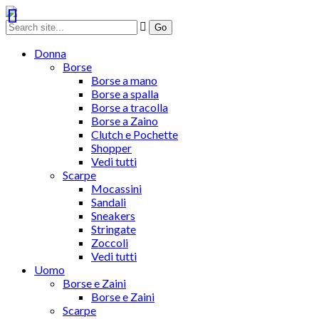
Donna
Borse
Borse a mano
Borse a spalla
Borse a tracolla
Borse a Zaino
Clutch e Pochette
Shopper
Vedi tutti
Scarpe
Mocassini
Sandali
Sneakers
Stringate
Zoccoli
Vedi tutti
Uomo
Borse e Zaini
Borse e Zaini
Scarpe