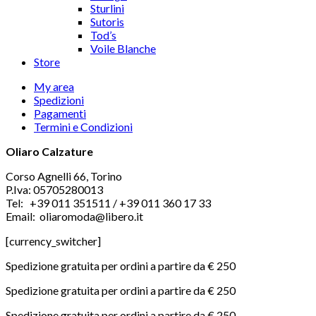
Sturlini
Sutoris
Tod’s
Voile Blanche
Store
My area
Spedizioni
Pagamenti
Termini e Condizioni
Oliaro Calzature
Corso Agnelli 66, Torino
P.Iva: 05705280013
Tel: +39 011 351511 / +39 011 360 17 33
Email: oliaromoda@libero.it
[currency_switcher]
Spedizione gratuita per ordini a partire da € 250
Spedizione gratuita per ordini a partire da € 250
Spedizione gratuita per ordini a partire da € 250