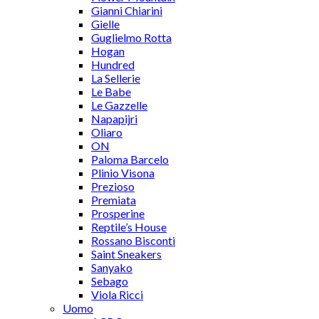
Gianni Chiarini
Gielle
Guglielmo Rotta
Hogan
Hundred
La Sellerie
Le Babe
Le Gazzelle
Napapijri
Oliaro
ON
Paloma Barcelo
Plinio Visona
Prezioso
Premiata
Prosperine
Reptile’s House
Rossano Bisconti
Saint Sneakers
Sanyako
Sebago
Viola Ricci
Uomo