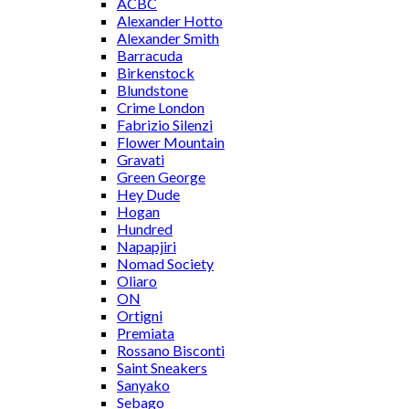
ACBC
Alexander Hotto
Alexander Smith
Barracuda
Birkenstock
Blundstone
Crime London
Fabrizio Silenzi
Flower Mountain
Gravati
Green George
Hey Dude
Hogan
Hundred
Napapjiri
Nomad Society
Oliaro
ON
Ortigni
Premiata
Rossano Bisconti
Saint Sneakers
Sanyako
Sebago