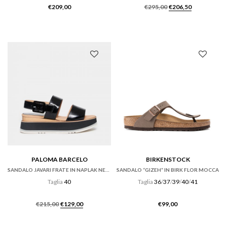
Il
Il
€
209,00
€
295,00
€
206,50
prezzo
prezzo
originale
attuale
era:
è:
€295,00.
€206,50.
PALOMA BARCELO
BIRKENSTOCK
SANDALO JAVARI FRATE IN NAPLAK NERO CON ZEPPA
SANDALO “GIZEH” IN BIRK FLOR MOCCA
Taglia
40
Taglia
36
/
37
/
39
/
40
/
41
Il
Il
€
215,00
€
129,00
€
99,00
prezzo
prezzo
originale
attuale