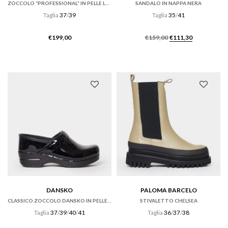
ZOCCOLO “PROFESSIONAL” IN PELLE LUCIDA NERA
SANDALO IN NAPPA NERA
Taglia
37
/
39
Taglia
35
/
41
Il
Il
€
199,00
€
159,00
€
111,30
prezzo
prezzo
originale
attuale
era:
è:
€159,00.
€111,30.
DANSKO
PALOMA BARCELO
CLASSICO ZOCCOLO DANSKO IN PELLE VERNICE NERA
STIVALETTO CHELSEA
Taglia
37
/
39
/
40
/
41
Taglia
36
/
37
/
38