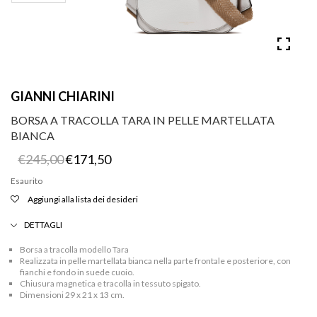
GIANNI CHIARINI
BORSA A TRACOLLA TARA IN PELLE MARTELLATA
BIANCA
Il
Il
€
245,00
€
171,50
prezzo
prezzo
originale
attuale
Esaurito
era:
è:
Aggiungi alla lista dei desideri
€245,00.
€171,50.
DETTAGLI
Borsa a tracolla modello Tara
Realizzata in pelle martellata bianca nella parte frontale e posteriore, con
fianchi e fondo in suede cuoio.
Chiusura magnetica e tracolla in tessuto spigato.
Dimensioni 29 x 21 x 13 cm.