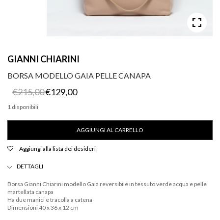
GIANNI CHIARINI
BORSA MODELLO GAIA PELLE CANAPA
Il
Il
€
215,00
€
129,00
prezzo
prezzo
originale
attuale
1 disponibili
era:
è:
Borsa
€215,00.
€129,00.
modello
AGGIUNGI AL CARRELLO
Gaia
pelle
Aggiungi alla lista dei desideri
canapa
quantità
DETTAGLI
Borsa Gianni Chiarini modello Gaia reversibile in tessuto verde acqua e pelle
martellata canapa
Ha due manici e tracolla a catena
Dimensioni 40 x 36 x 12 cm