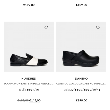
€
199,00
€
109,00
HUNDRED
DANSKO
SCARPA MONTANTE IN PELLE NERA ED ECRU’
CLASSICO ZOCCOLO DANSKO IN PELLE NERO OILED.
Taglia
36
/
37
/
40
Taglia
35
/
36
/
37
/
38
/
39
/
40
/
41
Il
Il
€
185,00
€
148,00
€
199,00
prezzo
prezzo
originale
attuale