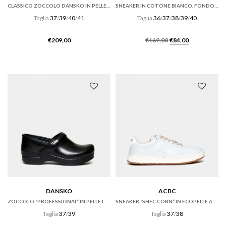
CLASSICO ZOCCOLO DANSKO IN PELLE VERNICE NERA
SNEAKER IN COTONE BIANCO, FONDO CASSETTA
Taglia
37
/
39
/
40
/
41
Taglia
36
/
37
/
38
/
39
/
40
Il
Il
€
209,00
€
169,00
€
84,00
prezzo
prezzo
originale
attuale
era:
è:
€169,00.
€84,00.
DANSKO
ACBC
ZOCCOLO “PROFESSIONAL” IN PELLE LUCIDA NERA
SNEAKER “SHEC CORN” IN ECOPELLE AZZURRA
Taglia
37
/
39
Taglia
37
/
38