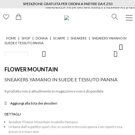
SPEDIZIONE GRATUITA PER ORDINI A PARTIRE DA € 250
SPEDIZIONE GRATUITA PER ORDINI A PARTIRE DA € 250
SPEDIZIONE GRATUITA PER ORDINI A PARTIRE DA € 250
SPEDIZIONE GRATUITA PER ORDINI A PARTIRE DA € 250
SPEDIZIONE GRATUITA PER ORDINI A PARTIRE DA € 250
SPEDIZIONE GRATUITA PER ORDINI A PARTIRE DA € 250
|
|
|
|
|
HOME
SHOP
DONNA
SCARPE
SNEAKERS
SNEAKERS YAMANO IN
SUEDE E TESSUTO PANNA
FLOWER MOUNTAIN
SNEAKERS YAMANO IN SUEDE E TESSUTO PANNA
Il prodotto non è attualmente in magazzino e non è disponibile.
Aggiungi alla lista dei desideri
DETTAGLI
Sneaker Flower Mountain modello Yamano.
Urbana dall'aspettto sport chic in suede e tessuto panna con riporti rosa
azzurro e marrone.