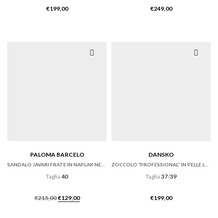
€
199,00
€
249,00
PALOMA BARCELO
DANSKO
SANDALO JAVARI FRATE IN NAPLAK NERO CON ZEPPA
ZOCCOLO “PROFESSIONAL” IN PELLE LUCIDA NERA
Taglia
40
Taglia
37
/
39
Il
Il
€
215,00
€
129,00
€
199,00
prezzo
prezzo
originale
attuale