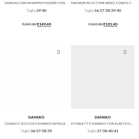
SANDALO IVAI IN NAPPA POLVERE FONDO GOMMA
SNEAKER IN COTONE NERO, FONDO CASSETTA
Taglia
39
/
40
Taglia
36
/
37
/
38
/
39
/
40
Il
Il
Il
Il
€
249,00
€
149,40
€
169,00
€
101,40
prezzo
prezzo
prezzo
prezzo
originale
attuale
originale
attuale
era:
è:
era:
è:
€249,00.
€149,40.
€169,00.
€101,40.
DANSKO
DANSKO
CLASSICO ZOCCOLO DANSKO IN PELLE CABRIO HICKORY MARRONE
STIVALETTO DANSKO CON ELASTICI LATERALI IN PELLE OILED NERA
Taglia
36
/
37
/
38
/
39
Taglia
37
/
38
/
40
/
41