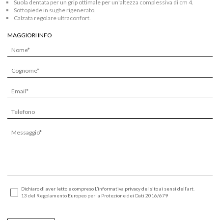
Suola dentata per un grip ottimale per un'altezza complessiva di cm 4.
Sottopiede in sughe rigenerato.
Calzata regolare ultraconfort.
MAGGIORI INFO
Dichiaro di aver letto e compreso L’informativa privacy del sito ai sensi dell’art.
13 del Regolamento Europeo per la Protezione dei Dati 2016/679