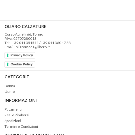
era:
è:
€215,00.
€129,00.
OLIARO CALZATURE
Corso Agnelli 66, Torino
P.Iva: 05705280013
Tel: +39 011 351511 / +39 011 360 17 33
Email: oliaromoda@libero.it
Privacy Policy
Cookie Policy
CATEGORIE
Donna
Uomo
INFORMAZIONI
Pagamenti
Resi e Rimborsi
Spedizioni
Termini e Condizioni