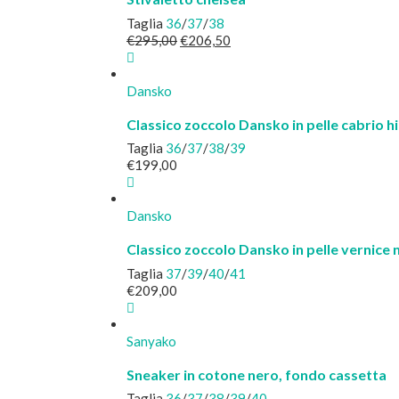
Taglia
36
/
37
/
38
Il
Il
€
295,00
€
206,50
prezzo
prezzo
originale
attuale
era:
è:
Dansko
€295,00.
€206,50.
Classico zoccolo Dansko in pelle cabrio 
Taglia
36
/
37
/
38
/
39
€
199,00
Dansko
Classico zoccolo Dansko in pelle vernice 
Taglia
37
/
39
/
40
/
41
€
209,00
Sanyako
Sneaker in cotone nero, fondo cassetta
Taglia
36
/
37
/
38
/
39
/
40