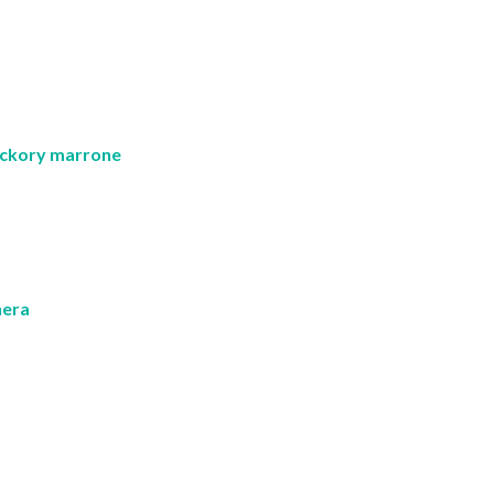
hickory marrone
nera