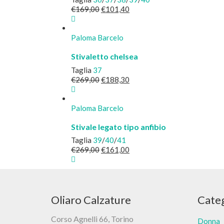
Il
Il
€
169,00
€
101,40
prezzo
prezzo
originale
attuale
era:
è:
Paloma Barcelo
€169,00.
€101,40.
Stivaletto chelsea
Taglia
37
Il
Il
€
269,00
€
188,30
prezzo
prezzo
originale
attuale
era:
è:
Paloma Barcelo
€269,00.
€188,30.
Stivale legato tipo anfibio
Taglia
39
/
40
/
41
Il
Il
€
269,00
€
161,00
prezzo
prezzo
originale
attuale
era:
è:
€269,00.
€161,00.
Oliaro Calzature
Cate
Corso Agnelli 66, Torino
Donna