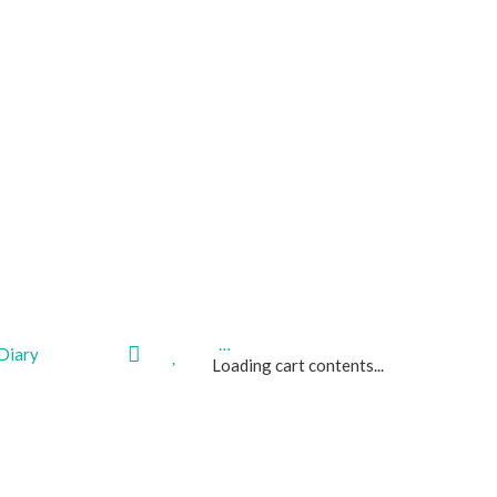
…
My
Wishlist
Diary
Loading cart contents...
area