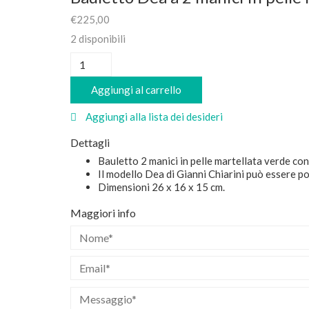
€
225,00
2 disponibili
Bauletto
Dea
a
Aggiungi al carrello
2
manici
Aggiungi alla lista dei desideri
in
pelle
Dettagli
martellata
Bauletto 2 manici in pelle martellata verde con 
verde
Il modello Dea di Gianni Chiarini può essere p
quantità
Dimensioni 26 x 16 x 15 cm.
Maggiori info