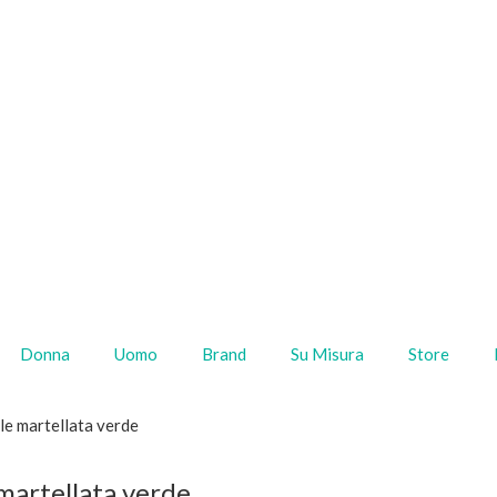
Donna
Uomo
Brand
Su Misura
Store
lle martellata verde
 martellata verde