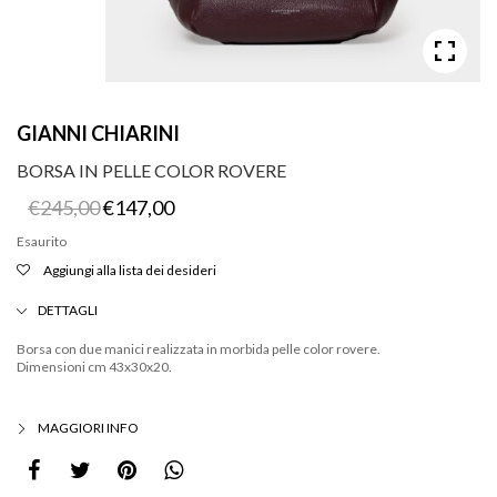
GIANNI CHIARINI
BORSA IN PELLE COLOR ROVERE
Il
Il
€
245,00
€
147,00
prezzo
prezzo
originale
attuale
Esaurito
era:
è:
Aggiungi alla lista dei desideri
€245,00.
€147,00.
DETTAGLI
Borsa con due manici realizzata in morbida pelle color rovere.
Dimensioni cm 43x30x20.
MAGGIORI INFO