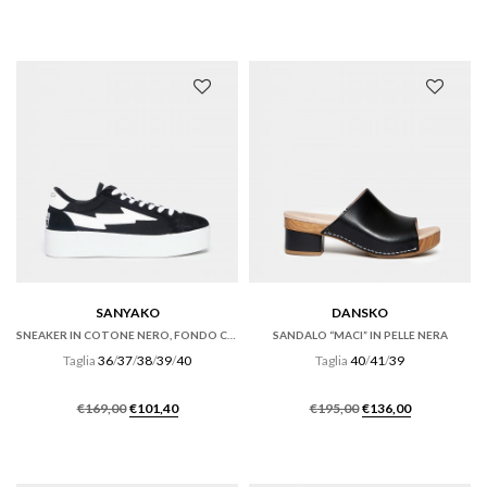
prezzo
prezzo
originale
attuale
era:
è:
€165,00.
€115,50.
SANYAKO
DANSKO
SNEAKER IN COTONE NERO, FONDO CASSETTA
SANDALO “MACI” IN PELLE NERA
Taglia
36
/
37
/
38
/
39
/
40
Taglia
40
/
41
/
39
Il
Il
Il
Il
€
169,00
€
101,40
€
195,00
€
136,00
prezzo
prezzo
prezzo
prezzo
originale
attuale
originale
attuale
era:
è:
era:
è: