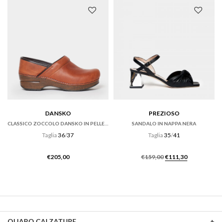
€169,00.
€101,40.
€195,00.
€136,00.
DANSKO
PREZIOSO
CLASSICO ZOCCOLO DANSKO IN PELLE TUMBLED RUSSET
SANDALO IN NAPPA NERA
Taglia
36
/
37
Taglia
35
/
41
Il
Il
€
205,00
€
159,00
€
111,30
prezzo
prezzo
originale
attuale
era:
è:
€159,00.
€111,30.
OLIARO CALZATURE