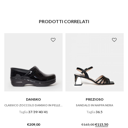
PRODOTTI CORRELATI
DANSKO
PREZIOSO
CLASSICO ZOCCOLO DANSKO IN PELLE VERNICE NERA
SANDALO IN NAPPA NERA
Taglia
37
/
39
/
40
/
41
Taglia
36.5
Il
Il
€
209,00
€
165,00
€
115,50