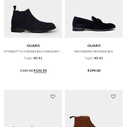
OLIARO
OLIARO
STIVALETTO CHELSEA BLU CON ELASTICI LATERALI
MOCASSINO IN SUEDE BLU
Taglia
40
/
41
Taglia
40
/
41
Il
Il
€
189,00
€
132,30
€
199,00
prezzo
prezzo
originale
attuale
era:
è:
€189,00.
€132,30.