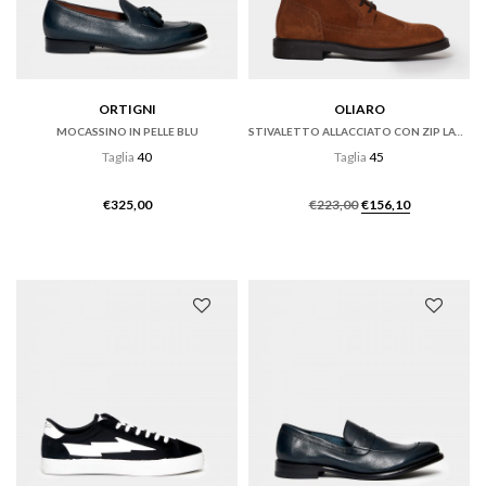
ORTIGNI
OLIARO
MOCASSINO IN PELLE BLU
STIVALETTO ALLACCIATO CON ZIP LATERALE
Taglia
40
Taglia
45
Il
Il
€
325,00
€
223,00
€
156,10
prezzo
prezzo
originale
attuale
era:
è:
€223,00.
€156,10.