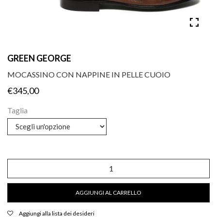
GREEN GEORGE
MOCASSINO CON NAPPINE IN PELLE CUOIO
€
345,00
Taglia
Mocassino
con
nappine
in
AGGIUNGI AL CARRELLO
pelle
cuoio
quantità
Aggiungi alla lista dei desideri