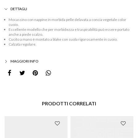
DETTAGLI
Mocassino con nappine in morbida pelle delavata a concia vegetale color
cuoio.
Eccellente modello che per morbidezza e traspirabilità può essere portato
anche a piede scalzo.
Cucito a mano è montato a blake con suola rigorosamente in cuoio.
Calzata regolare.
MAGGIORI INFO
PRODOTTI CORRELATI