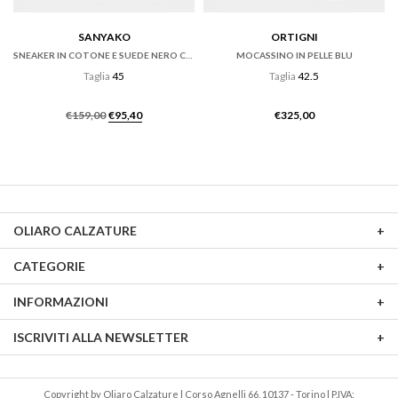
SANYAKO
ORTIGNI
SNEAKER IN COTONE E SUEDE NERO CON FONDO CASSETTA
MOCASSINO IN PELLE BLU
Taglia
45
Taglia
42.5
Il
Il
€
159,00
€
95,40
€
325,00
prezzo
prezzo
originale
attuale
era:
è:
€159,00.
€95,40.
OLIARO CALZATURE
CATEGORIE
INFORMAZIONI
ISCRIVITI ALLA NEWSLETTER
Copyright by Oliaro Calzature | Corso Agnelli 66, 10137 - Torino | P.IVA: