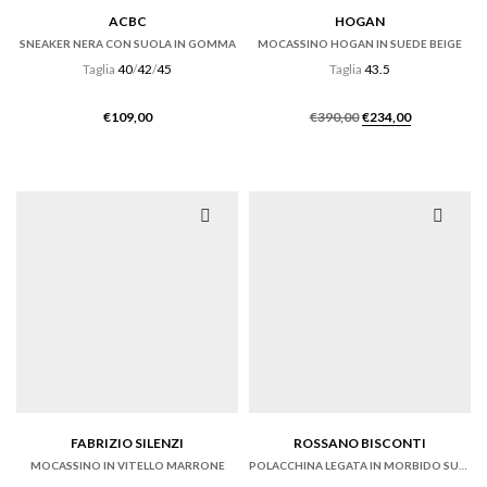
ACBC
HOGAN
SNEAKER NERA CON SUOLA IN GOMMA
MOCASSINO HOGAN IN SUEDE BEIGE
Taglia
40
/
42
/
45
Taglia
43.5
Il
Il
€
109,00
€
390,00
€
234,00
prezzo
prezzo
originale
attuale
era:
è:
€390,00.
€234,00.
FABRIZIO SILENZI
ROSSANO BISCONTI
MOCASSINO IN VITELLO MARRONE
POLACCHINA LEGATA IN MORBIDO SUEDE EBANO