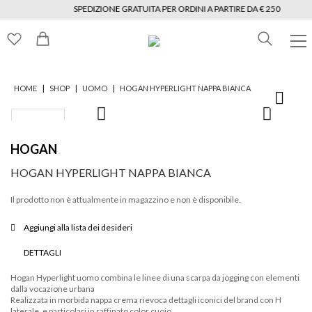
SPEDIZIONE GRATUITA PER ORDINI A PARTIRE DA € 250
|
|
|
HOME
SHOP
UOMO
HOGAN HYPERLIGHT NAPPA BIANCA
HOGAN
HOGAN HYPERLIGHT NAPPA BIANCA
Il prodotto non è attualmente in magazzino e non è disponibile.
Aggiungi alla lista dei desideri
DETTAGLI
Hogan Hyperlight uomo combina le linee di una scarpa da jogging con elementi
dalla vocazione urbana
Realizzata in morbida nappa crema rievoca dettagli iconici del brand con H
laterale, e particolari in raffinato color cuoio