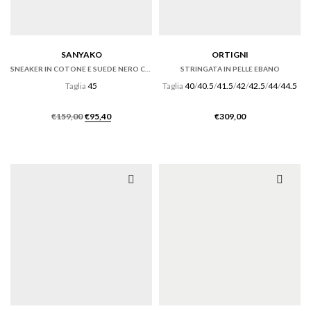
SANYAKO
ORTIGNI
SNEAKER IN COTONE E SUEDE NERO CON FONDO CASSETTA
STRINGATA IN PELLE EBANO
Taglia
45
Taglia
40
/
40.5
/
41.5
/
42
/
42.5
/
44
/
44.5
Il
Il
€
159,00
€
95,40
€
309,00
prezzo
prezzo
originale
attuale
era:
è:
€159,00.
€95,40.