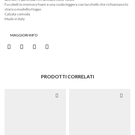
Fussbett in memory foam e una suola leggera con tacchetti che richiamano lo
storico modello Hogan
Calzata comoda
Made in Italy
MAGGIORI INFO
PRODOTTI CORRELATI