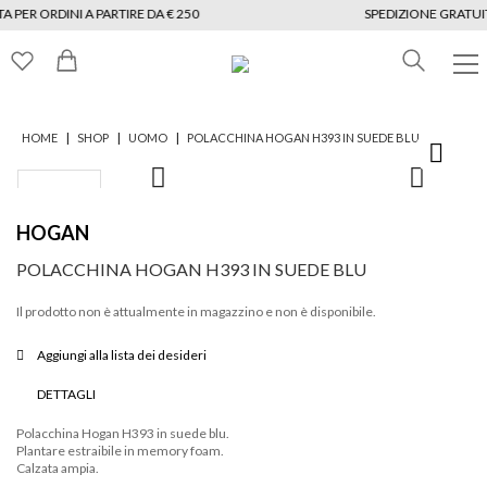
 PER ORDINI A PARTIRE DA € 250
SPEDIZIONE GRATUITA
|
|
|
HOME
SHOP
UOMO
POLACCHINA HOGAN H393 IN SUEDE BLU
HOGAN
POLACCHINA HOGAN H393 IN SUEDE BLU
Il prodotto non è attualmente in magazzino e non è disponibile.
Aggiungi alla lista dei desideri
DETTAGLI
Polacchina Hogan H393 in suede blu.
Plantare estraibile in memory foam.
Calzata ampia.