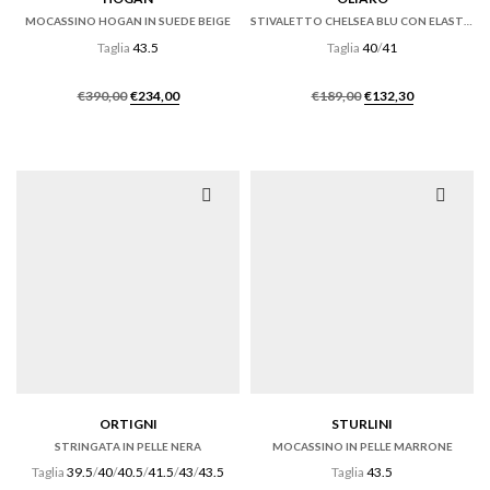
MOCASSINO HOGAN IN SUEDE BEIGE
STIVALETTO CHELSEA BLU CON ELASTICI LATERALI
Taglia
43.5
Taglia
40
/
41
Il
Il
Il
Il
€
390,00
€
234,00
€
189,00
€
132,30
prezzo
prezzo
prezzo
prezzo
originale
attuale
originale
attuale
era:
è:
era:
è:
€390,00.
€234,00.
€189,00.
€132,30.
ORTIGNI
STURLINI
STRINGATA IN PELLE NERA
MOCASSINO IN PELLE MARRONE
Taglia
39.5
/
40
/
40.5
/
41.5
/
43
/
43.5
Taglia
43.5