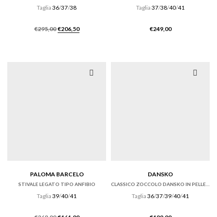
Taglia
36
/
37
/
38
Taglia
37
/
38
/
40
/
41
Il
Il
€
295,00
€
206,50
€
249,00
prezzo
prezzo
originale
attuale
era:
è:
€295,00.
€206,50.
PALOMA BARCELO
DANSKO
STIVALE LEGATO TIPO ANFIBIO
CLASSICO ZOCCOLO DANSKO IN PELLE ANTIQUE BROWN
Taglia
39
/
40
/
41
Taglia
36
/
37
/
39
/
40
/
41
Il
Il