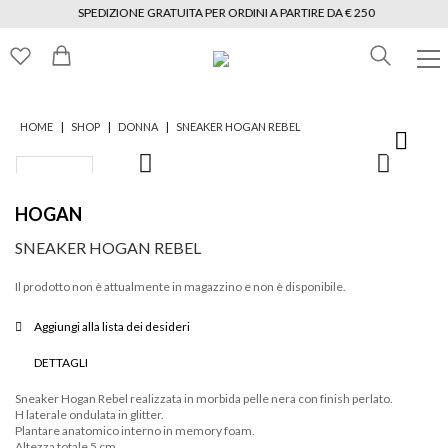
SPEDIZIONE GRATUITA PER ORDINI A PARTIRE DA € 250
|
|
|
HOME
SHOP
DONNA
SNEAKER HOGAN REBEL
HOGAN
SNEAKER HOGAN REBEL
Il prodotto non è attualmente in magazzino e non è disponibile.
Aggiungi alla lista dei desideri
DETTAGLI
Sneaker Hogan Rebel realizzata in morbida pelle nera con finish perlato.
H laterale ondulata in glitter.
Plantare anatomico interno in memory foam.
Altezza totale 5 cm.