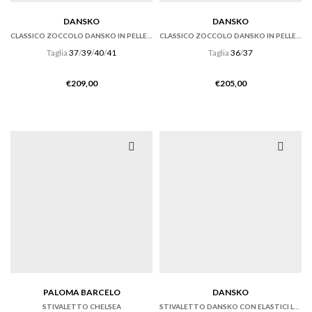
DANSKO
DANSKO
CLASSICO ZOCCOLO DANSKO IN PELLE VERNICE NERA
CLASSICO ZOCCOLO DANSKO IN PELLE TUMBLED RUSSET
Taglia
37
/
39
/
40
/
41
Taglia
36
/
37
€
209,00
€
205,00
PALOMA BARCELO
DANSKO
STIVALETTO CHELSEA
STIVALETTO DANSKO CON ELASTICI LATERALI IN PELLE OILED NERA