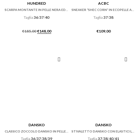
HUNDRED
ACBC
SCARPA MONTANTE IN PELLE NERA ED ECRU’
SNEAKER “SHEC CORN” IN ECOPELLE AZZURRA
Taglia
36
/
37
/
40
Taglia
37
/
38
Il
Il
€
185,00
€
148,00
€
109,00
prezzo
prezzo
originale
attuale
era:
è:
€185,00.
€148,00.
DANSKO
DANSKO
CLASSICO ZOCCOLO DANSKO IN PELLE CABRIO HICKORY MARRONE
STIVALETTO DANSKO CON ELASTICI LATERALI IN PELLE OILED NERA
Taglia
36
/
37
/
38
/
39
Taglia
37
/
38
/
40
/
41