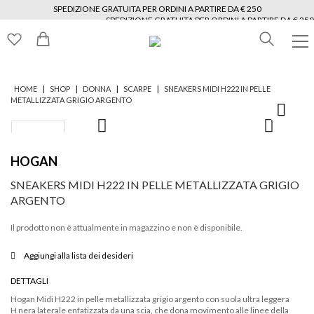
SPEDIZIONE GRATUITA PER ORDINI A PARTIRE DA € 250
SPEDIZIONE GRATUITA PER ORDINI A PARTIRE DA € 250
SPEDIZIONE GRATUITA PER ORDINI A PARTIRE DA € 250
SPEDIZIONE GRATUITA PER ORDINI A PARTIRE DA € 250
SPEDIZIONE GRATUITA PER ORDINI A PARTIRE DA € 250
SPEDIZIONE GRATUITA PER ORDINI A PARTIRE DA € 250
|
|
|
|
HOME
SHOP
DONNA
SCARPE
SNEAKERS MIDI H222 IN PELLE
METALLIZZATA GRIGIO ARGENTO
HOGAN
SNEAKERS MIDI H222 IN PELLE METALLIZZATA GRIGIO
ARGENTO
Il prodotto non è attualmente in magazzino e non è disponibile.
Aggiungi alla lista dei desideri
DETTAGLI
Hogan Midi H222 in pelle metallizzata grigio argento con suola ultra leggera
H nera laterale enfatizzata da una scia, che dona movimento alle linee della