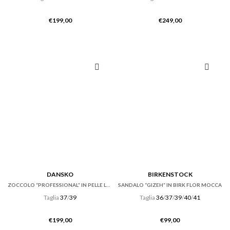
€
199,00
€
249,00
DANSKO
BIRKENSTOCK
ZOCCOLO “PROFESSIONAL” IN PELLE LUCIDA NERA
SANDALO “GIZEH” IN BIRK FLOR MOCCA
Taglia
37
/
39
Taglia
36
/
37
/
39
/
40
/
41
€
199,00
€
99,00