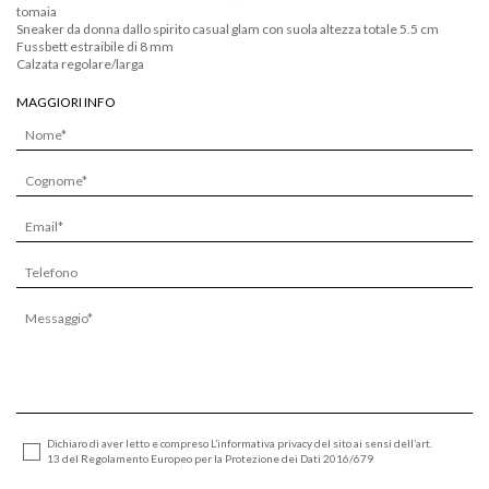
tomaia
Sneaker da donna dallo spirito casual glam con suola altezza totale 5.5 cm
Fussbett estraibile di 8 mm
Calzata regolare/larga
MAGGIORI INFO
Dichiaro di aver letto e compreso L’informativa privacy del sito ai sensi dell’art.
13 del Regolamento Europeo per la Protezione dei Dati 2016/679