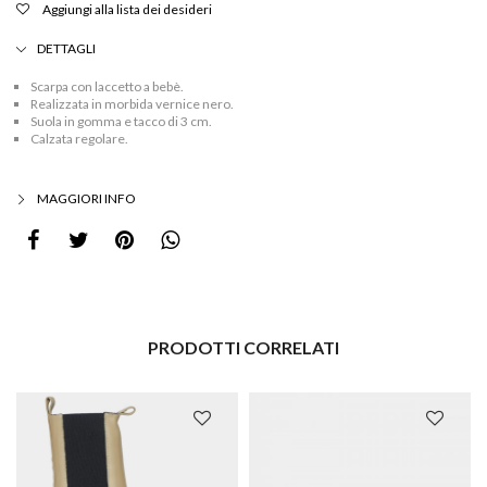
Aggiungi alla lista dei desideri
nero
quantità
DETTAGLI
Scarpa con laccetto a bebè.
Realizzata in morbida vernice nero.
Suola in gomma e tacco di 3 cm.
Calzata regolare.
MAGGIORI INFO
PRODOTTI CORRELATI