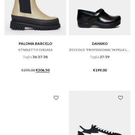
PALOMA BARCELO
DANSKO
STIVALETTO CHELSEA
ZOCCOLO “PROFESSIONAL” IN PELLE LUCIDA NERA
Taglia
36
/
37
/
38
Taglia
37
/
39
Il
Il
€
295,00
€
206,50
€
199,00
prezzo
prezzo
originale
attuale
era:
è:
€295,00.
€206,50.