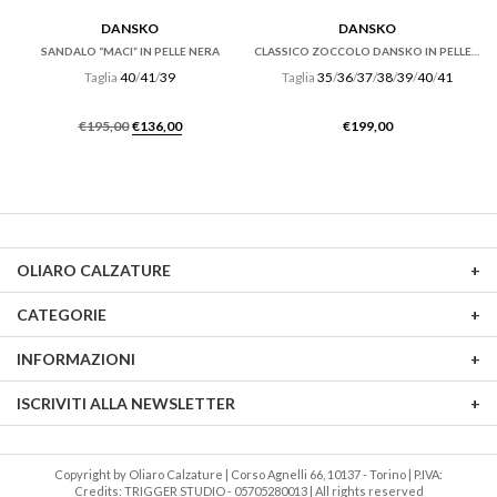
DANSKO
DANSKO
SANDALO “MACI” IN PELLE NERA
CLASSICO ZOCCOLO DANSKO IN PELLE NERO OILED.
Taglia
40
/
41
/
39
Taglia
35
/
36
/
37
/
38
/
39
/
40
/
41
Il
Il
€
195,00
€
136,00
€
199,00
prezzo
prezzo
originale
attuale
era:
è:
€195,00.
€136,00.
OLIARO CALZATURE
CATEGORIE
INFORMAZIONI
ISCRIVITI ALLA NEWSLETTER
Copyright by Oliaro Calzature | Corso Agnelli 66, 10137 - Torino | P.IVA:
Credits: TRIGGER STUDIO
05705280013 | All rights reserved -