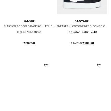
DANSKO
SANYAKO
CLASSICO ZOCCOLO DANSKO IN PELLE VERNICE NERA
SNEAKER IN COTONE NERO, FONDO CASSETTA
Taglia
37
/
39
/
40
/
41
Taglia
36
/
37
/
38
/
39
/
40
Il
Il
€
209,00
€
169,00
€
101,40
prezzo
prezzo
originale
attuale
era:
è:
€169,00.
€101,40.