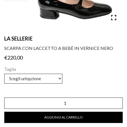
LA SELLERIE
SCARPA CON LACCETTO A BEBÈ IN VERNICE NERO
€
220,00
Taglia
Scarpa
con
laccetto
a
AGGIUNGI AL CARRELLO
bebè
in
vernice