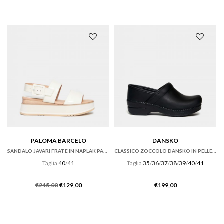
originale
attuale
originale
attuale
era:
è:
era:
è:
€165,00.
€115,50.
€295,00.
€206,50.
PALOMA BARCELO
DANSKO
SANDALO JAVARI FRATE IN NAPLAK PANNA CON ZEPPA
CLASSICO ZOCCOLO DANSKO IN PELLE NERO OILED.
Taglia
40
/
41
Taglia
35
/
36
/
37
/
38
/
39
/
40
/
41
Il
Il
€
215,00
€
129,00
€
199,00
prezzo
prezzo
originale
attuale
era:
è:
€215,00.
€129,00.