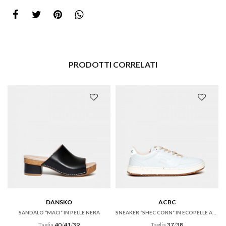
PRODOTTI CORRELATI
DANSKO
ACBC
SANDALO “MACI” IN PELLE NERA
SNEAKER “SHEC CORN” IN ECOPELLE AZZURRA
Taglia
40
/
41
/
39
Taglia
37
/
38