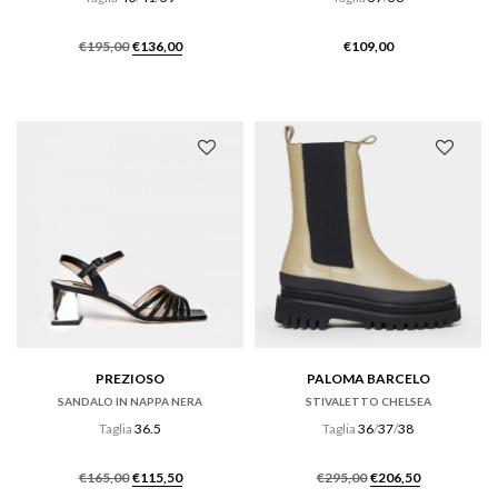
Il
Il
€
195,00
€
136,00
€
109,00
prezzo
prezzo
originale
attuale
era:
è:
€195,00.
€136,00.
PREZIOSO
PALOMA BARCELO
SANDALO IN NAPPA NERA
STIVALETTO CHELSEA
Taglia
36.5
Taglia
36
/
37
/
38
Il
Il
Il
Il
€
165,00
€
115,50
€
295,00
€
206,50
prezzo
prezzo
prezzo
prezzo