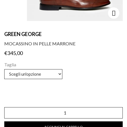
GREEN GEORGE
MOCASSINO IN PELLE MARRONE
€
345,00
Taglia
Mocassino
in
pelle
marrone
AGGIUNGI AL CARRELLO