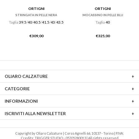
ORTIGNI
ORTIGNI
STRINGATA IN PELLE NERA
MOCASSINO IN PELLE BLU
Taglia
39.5
/
40
/
40.5
/
41.5
/
43
/
43.5
Taglia
40
€
309,00
€
325,00
OLIARO CALZATURE
CATEGORIE
INFORMAZIONI
ISCRIVITI ALLA NEWSLETTER
Copyright by Oliaro Calzature | Corso Agnelli 66, 10137 - Torino | P.IVA:
Credits: TRIGGER STUDIO
05705280013 | All rights reserved -