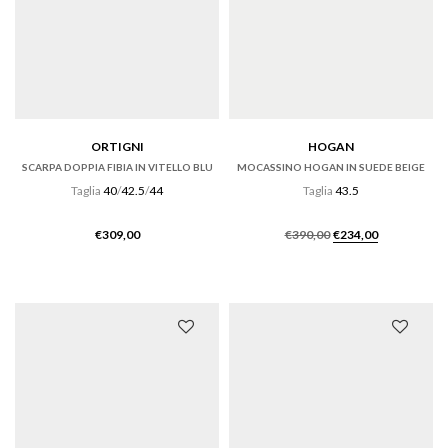
ORTIGNI
HOGAN
SCARPA DOPPIA FIBIA IN VITELLO BLU
MOCASSINO HOGAN IN SUEDE BEIGE
Taglia
40
/
42.5
/
44
Taglia
43.5
Il
Il
€
309,00
€
390,00
€
234,00
prezzo
prezzo
originale
attuale
era:
è:
€390,00.
€234,00.