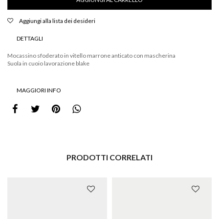
quantità
Aggiungi alla lista dei desideri
DETTAGLI
Mocassino sfoderato in vitello marrone anticato con mascherina
Suola in cuoio lavorazione blake
MAGGIORI INFO
PRODOTTI CORRELATI