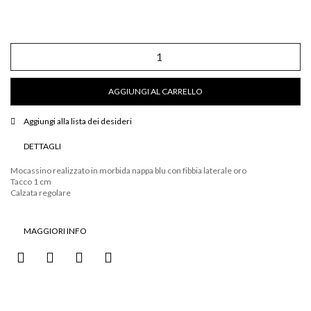
Mocassino
realizzato
in
morbida
AGGIUNGI AL CARRELLO
nappa
blu
con
Aggiungi alla lista dei desideri
fibia
laterale
DETTAGLI
oro
quantità
Mocassino realizzato in morbida nappa blu con fibbia laterale oro
Tacco 1 cm
Calzata regolare
MAGGIORI INFO