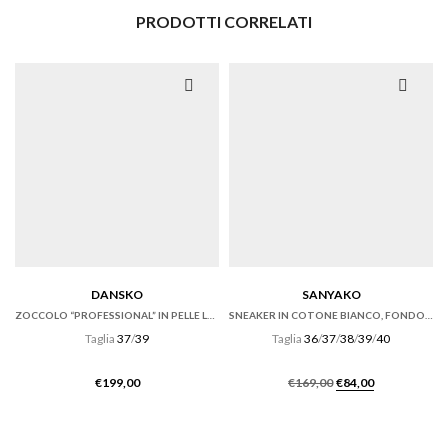
PRODOTTI CORRELATI
DANSKO
SANYAKO
ZOCCOLO “PROFESSIONAL” IN PELLE LUCIDA NERA
SNEAKER IN COTONE BIANCO, FONDO CASSETTA
Taglia
37
/
39
Taglia
36
/
37
/
38
/
39
/
40
Il
Il
€
199,00
€
169,00
€
84,00
prezzo
prezzo
originale
attuale
era:
è: