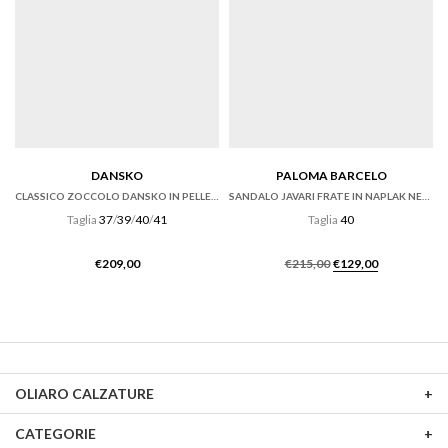
DANSKO
PALOMA BARCELO
CLASSICO ZOCCOLO DANSKO IN PELLE VERNICE NERA
SANDALO JAVARI FRATE IN NAPLAK NERO CON ZEPPA
Taglia
37
/
39
/
40
/
41
Taglia
40
Il
Il
€
209,00
€
215,00
€
129,00
prezzo
prezzo
originale
attuale
era:
è:
€215,00.
€129,00.
OLIARO CALZATURE
CATEGORIE