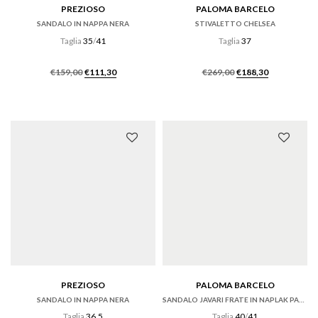
PREZIOSO
PALOMA BARCELO
SANDALO IN NAPPA NERA
STIVALETTO CHELSEA
Taglia
35
/
41
Taglia
37
Il
Il
Il
Il
€
159,00
€
111,30
€
269,00
€
188,30
prezzo
prezzo
prezzo
prezzo
originale
attuale
originale
attuale
era:
è:
era:
è:
€159,00.
€111,30.
€269,00.
€188,30.
PREZIOSO
PALOMA BARCELO
SANDALO IN NAPPA NERA
SANDALO JAVARI FRATE IN NAPLAK PANNA CON ZEPPA
Taglia
36.5
Taglia
40
/
41