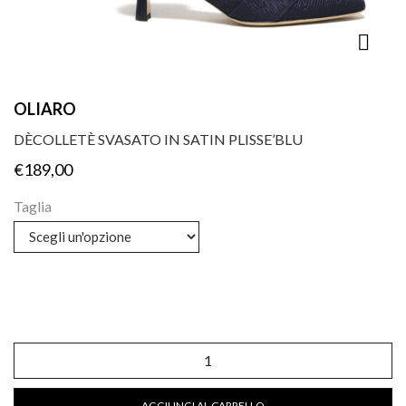
OLIARO
DÈCOLLETÈ SVASATO IN SATIN PLISSE’BLU
€
189,00
Taglia
Dècolletè
svasato
in
satin
AGGIUNGI AL CARRELLO