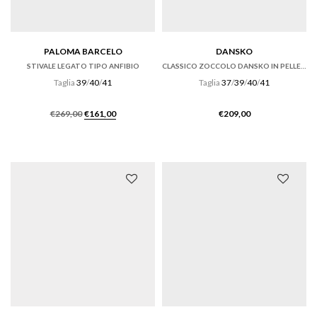
PALOMA BARCELO
DANSKO
STIVALE LEGATO TIPO ANFIBIO
CLASSICO ZOCCOLO DANSKO IN PELLE VERNICE NERA
Taglia
39
/
40
/
41
Taglia
37
/
39
/
40
/
41
Il
Il
€
269,00
€
161,00
€
209,00
prezzo
prezzo
originale
attuale
era:
è:
€269,00.
€161,00.