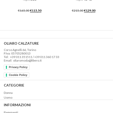
Il
Il
Il
Il
€
165,00
€
115,50
€
215,00
€
129,00
prezzo
prezzo
prezzo
prezzo
originale
attuale
originale
attuale
era:
è:
era:
è:
€165,00.
€115,50.
€215,00.
€129,00.
OLIARO CALZATURE
Corso Agnelli 66, Torino
P.Iva: 05705280013
Tel: +39 011 351511 / +39 011 360 17 33
Email: oliaromoda@libero.it
Privacy Policy
Cookie Policy
CATEGORIE
Donna
Uomo
INFORMAZIONI
Pagamenti