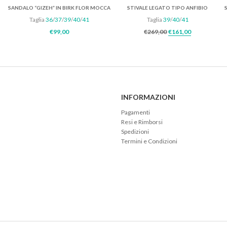
SANDALO “GIZEH” IN BIRK FLOR MOCCA
STIVALE LEGATO TIPO ANFIBIO
Taglia
36
/
37
/
39
/
40
/
41
Taglia
39
/
40
/
41
nale era: €185,00.
o attuale è: €148,00.
Il prezzo original
Il prezzo a
€
99,00
€
269,00
€
161,00
INFORMAZIONI
Pagamenti
Resi e Rimborsi
Spedizioni
Termini e Condizioni