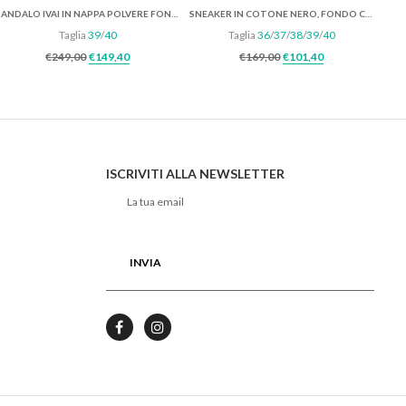
SANDALO IVAI IN NAPPA POLVERE FONDO GOMMA
SNEAKER IN COTONE NERO, FONDO CASSETTA
Taglia
39
/
40
Taglia
36
/
37
/
38
/
39
/
40
e era: €269,00.
ttuale è: €161,00.
Il prezzo originale era: €249,00.
Il prezzo attuale è: €149,40.
Il prezzo originale er
Il prezzo attu
€
249,00
€
149,40
€
169,00
€
101,40
ISCRIVITI ALLA NEWSLETTER