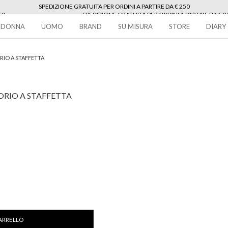
SPEDIZIONE GRATUITA PER ORDINI A PARTIRE DA € 250
50
SPEDIZIONE GRATUITA PER ORDINI A PARTIRE DA € 2
250
DONNA
UOMO
BRAND
SU MISURA
STORE
DIARY
IO A STAFFETTA
ORIO A STAFFETTA
ARRELLO