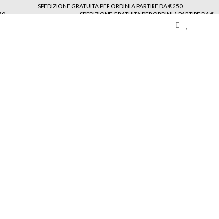
SPEDIZIONE GRATUITA PER ORDINI A PARTIRE DA € 250
50
SPEDIZIONE GRATUITA PER ORDINI A PARTIRE DA €
My
Wishlist
area