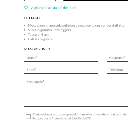
pelle
bordeaux
Aggiungi alla lista dei desideri
con
accessorio
DETTAGLI
a
staffetta
Mocassino in morbida pelle bordeaux con accessorio a staffetta.
quantità
Suola in gomma ultraleggera.
Tacco di 4 cm.
Calzata regolare.
MAGGIORI INFO
Dichiaro di aver letto e compreso L’informativa privacy del sito ai sensi de
Europeo per la Protezione dei Dati 2016/679