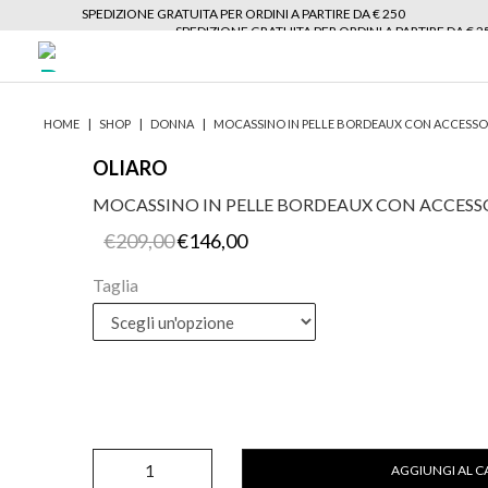
SPEDIZIONE GRATUITA PER ORDINI A PARTIRE DA € 250
SPEDIZIONE GRATUITA PER ORDINI A PARTIRE DA € 2
|
|
|
HOME
SHOP
DONNA
MOCASSINO IN PELLE BORDEAUX CON ACCESSOR
OLIARO
MOCASSINO IN PELLE BORDEAUX CON ACCESS
Il
Il
€
209,00
€
146,00
prezzo
prezzo
originale
attuale
Taglia
era:
è:
€209,00.
€146,00.
Mocassino
AGGIUNGI AL C
in