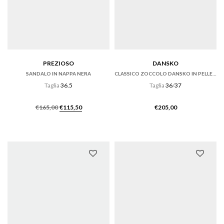
PREZIOSO
DANSKO
SANDALO IN NAPPA NERA
CLASSICO ZOCCOLO DANSKO IN PELLE TUMBLED RUSSET
Taglia
36.5
Taglia
36
/
37
Il
Il
€
165,00
€
115,50
€
205,00
prezzo
prezzo
originale
attuale
era:
è:
€165,00.
€115,50.