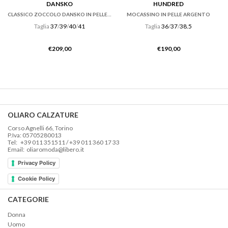
DANSKO
HUNDRED
CLASSICO ZOCCOLO DANSKO IN PELLE VERNICE NERA
MOCASSINO IN PELLE ARGENTO
Taglia
37
/
39
/
40
/
41
Taglia
36
/
37
/
38.5
€
209,00
€
190,00
OLIARO CALZATURE
Corso Agnelli 66, Torino
P.Iva: 05705280013
Tel: +39 011 351511 / +39 011 360 17 33
Email: oliaromoda@libero.it
Privacy Policy
Cookie Policy
CATEGORIE
Donna
Uomo