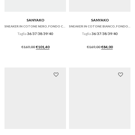
SANYAKO
SANYAKO
SNEAKER IN COTONE NERO, FONDO CASSETTA
SNEAKER IN COTONE BIANCO, FONDO CASSETTA
Taglia
36
/
37
/
38
/
39
/
40
Taglia
36
/
37
/
38
/
39
/
40
Il
Il
Il
Il
€
169,00
€
101,40
€
169,00
€
84,00
prezzo
prezzo
prezzo
prezzo
originale
attuale
originale
attuale
era:
è:
era:
è:
€169,00.
€101,40.
€169,00.
€84,00.