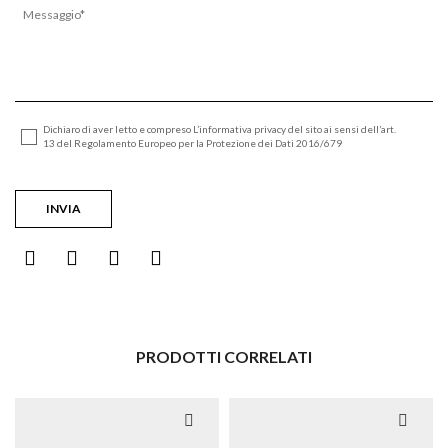
Dichiaro di aver letto e compreso L’informativa privacy del sito ai sensi dell’art.
13 del Regolamento Europeo per la Protezione dei Dati 2016/679
PRODOTTI CORRELATI