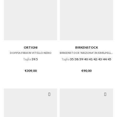
ORTIGNI
BIRKENSTOCK
DOPPIA FIBIA IN VITELLO NERO
BIRKENSTOCK “ARIZONA” IN SIMILPELLE BIRKOFLOR NERA
Taglia
39.5
Taglia
35
/
38
/
39
/
40
/
41
/
42
/
43
/
44
/
45
€
309,00
€
90,00