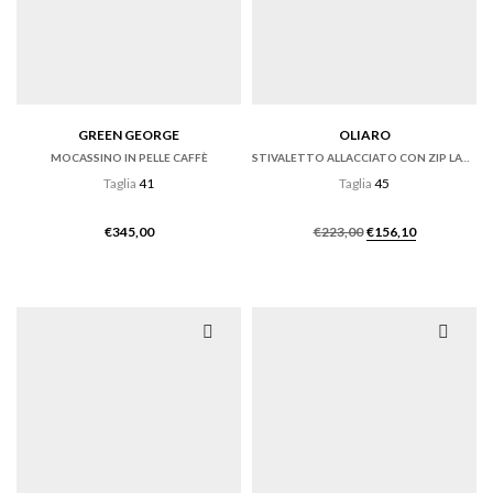
GREEN GEORGE
OLIARO
MOCASSINO IN PELLE CAFFÈ
STIVALETTO ALLACCIATO CON ZIP LATERALE
Taglia
41
Taglia
45
Il
Il
€
345,00
€
223,00
€
156,10
prezzo
prezzo
originale
attuale
era:
è:
€223,00.
€156,10.