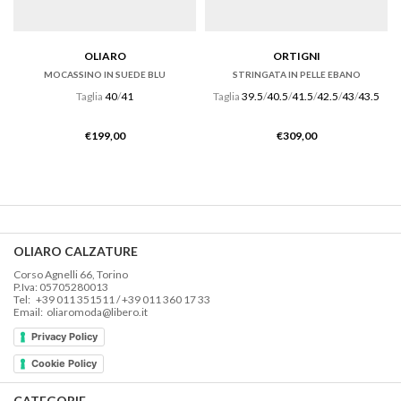
OLIARO
ORTIGNI
MOCASSINO IN SUEDE BLU
STRINGATA IN PELLE EBANO
Taglia
40
/
41
Taglia
39.5
/
40.5
/
41.5
/
42.5
/
43
/
43.5
€
199,00
€
309,00
OLIARO CALZATURE
Corso Agnelli 66, Torino
P.Iva: 05705280013
Tel: +39 011 351511 / +39 011 360 17 33
Email: oliaromoda@libero.it
Privacy Policy
Cookie Policy
CATEGORIE