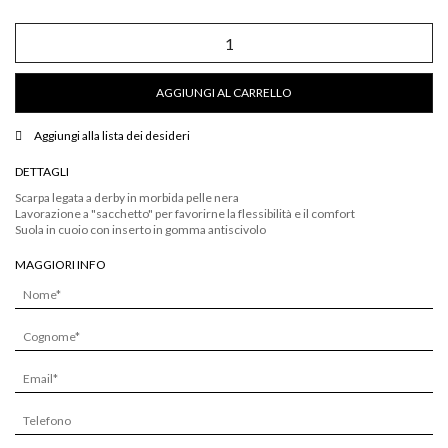
Scarpa
legata
derby
in
AGGIUNGI AL CARRELLO
morbida
pelle
quantità
Aggiungi alla lista dei desideri
DETTAGLI
Scarpa legata a derby in morbida pelle nera
Lavorazione a "sacchetto" per favorirne la flessibilità e il comfort
Suola in cuoio con inserto in gomma antiscivolo
MAGGIORI INFO