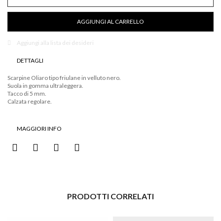
friulane
velluto
AGGIUNGI AL CARRELLO
nero
quantità
Aggiungi alla lista dei desideri
DETTAGLI
Scarpine Oliaro tipo friulane in velluto nero.
Suola in gomma ultraleggera.
Tacco di 5 mm.
Calzata regolare.
MAGGIORI INFO
PRODOTTI CORRELATI