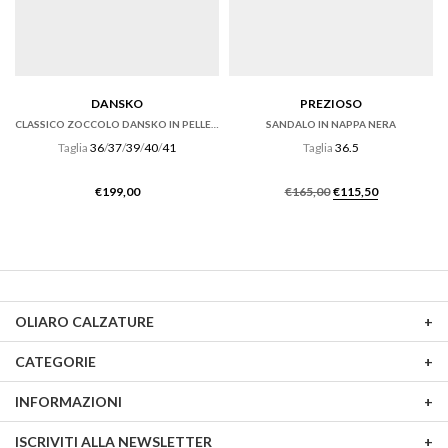
DANSKO
PREZIOSO
CLASSICO ZOCCOLO DANSKO IN PELLE ANTIQUE BROWN
SANDALO IN NAPPA NERA
Taglia
36
/
37
/
39
/
40
/
41
Taglia
36.5
Il
Il
€
199,00
€
165,00
€
115,50
prezzo
prezzo
originale
attuale
era:
è:
€165,00.
€115,50.
OLIARO CALZATURE
CATEGORIE
INFORMAZIONI
ISCRIVITI ALLA NEWSLETTER