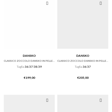
DANSKO
DANSKO
CLASSICO ZOCCOLO DANSKO IN PELLE CABRIO HICKORY MARRONE
CLASSICO ZOCCOLO DANSKO IN PELLE TUMBLED RUSSET
Taglia
36
/
37
/
38
/
39
Taglia
36
/
37
€
199,00
€
205,00