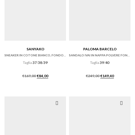
SANYAKO
PALOMA BARCELO
SNEAKER IN COTONE BIANCO, FONDO CASSETTA
SANDALO IVAI IN NAPPA POLVERE FONDO GOMMA
Taglia
37
/
38
/
39
Taglia
39
/
40
Il
Il
Il
Il
€
169,00
€
84,00
€
249,00
€
149,40
prezzo
prezzo
prezzo
prezzo
originale
attuale
originale
attuale
era:
è:
era:
è:
€169,00.
€84,00.
€249,00.
€149,40.