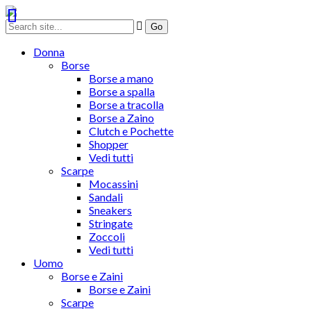
Donna
Borse
Borse a mano
Borse a spalla
Borse a tracolla
Borse a Zaino
Clutch e Pochette
Shopper
Vedi tutti
Scarpe
Mocassini
Sandali
Sneakers
Stringate
Zoccoli
Vedi tutti
Uomo
Borse e Zaini
Borse e Zaini
Scarpe