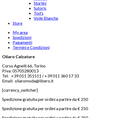
Sturlini
Sutoris
Tod’s
Voile Blanche
Store
My area
Spedizioni
Pagamenti
Termini e Condizioni
Oliaro Calzature
Corso Agnelli 66, Torino
P.Iva: 05705280013
Tel: +39 011 351511 / +39 011 360 17 33
Email: oliaromoda@libero.it
[currency_switcher]
Spedizione gratuita per ordini a partire da € 250
Spedizione gratuita per ordini a partire da € 250
Spedizione gratuita per ordini a partire da € 250