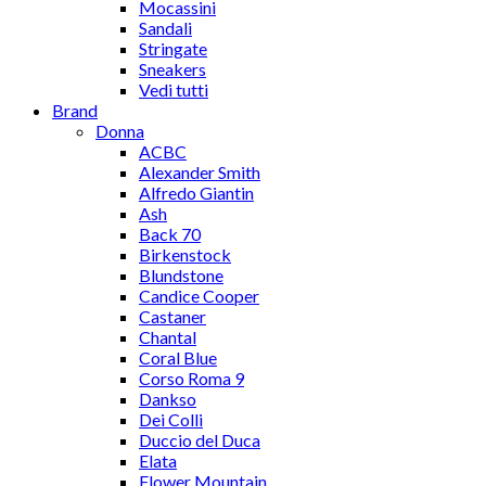
Mocassini
Sandali
Stringate
Sneakers
Vedi tutti
Brand
Donna
ACBC
Alexander Smith
Alfredo Giantin
Ash
Back 70
Birkenstock
Blundstone
Candice Cooper
Castaner
Chantal
Coral Blue
Corso Roma 9
Dankso
Dei Colli
Duccio del Duca
Elata
Flower Mountain