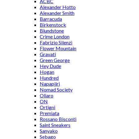
ACBC
Alexander Hotto
Alexander Smith
Barracuda
Birkenstock
Blundstone
Crime London
Fabrizio Silenzi
Flower Mountain
Gravati
Green George
Hey Dude
Hogan
Hundred
Napapjiri
Nomad Society
Oliaro
ON
Ortigni
Premiata
Rossano Bisconti
Saint Sneakers
Sanyako
Sebago