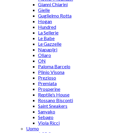
Gianni Chiarini
Gielle
Guglielmo Rotta
Hogan
Hundred
La Sellerie
Le Babe
Le Gazzelle
Napapijri
Oliaro
ON
Paloma Barcelo
Plinio Visona
Prezioso
Premiata
Prosperine
Reptile’s House
Rossano Bisconti
Saint Sneakers
Sanyako
Sebago
Viola Ricci
Uomo