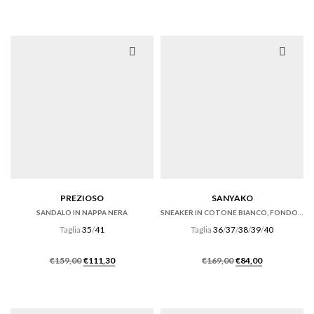
originale
attuale
era:
è:
€269,00.
€188,30.
PREZIOSO
SANYAKO
SANDALO IN NAPPA NERA
SNEAKER IN COTONE BIANCO, FONDO CASSETTA
Taglia
35
/
41
Taglia
36
/
37
/
38
/
39
/
40
Il
Il
Il
Il
€
159,00
€
111,30
€
169,00
€
84,00
prezzo
prezzo
prezzo
prezzo
originale
attuale
originale
attuale
era:
è:
era:
è:
€159,00.
€111,30.
€169,00.
€84,00.