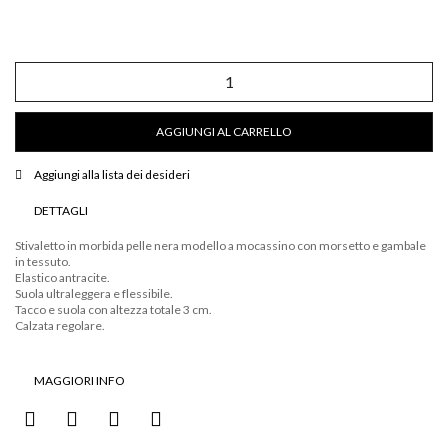
Stivaletto
forma
a
mocassino
AGGIUNGI AL CARRELLO
in
pelle
nera
Aggiungi alla lista dei desideri
ed
elastico
DETTAGLI
quantità
Stivaletto in morbida pelle nera modello a mocassino con morsetto e gambale
in tessuto.
Elastico antracite.
Suola ultraleggera e flessibile.
Tacco e suola con altezza totale 3 cm.
Calzata regolare.
MAGGIORI INFO