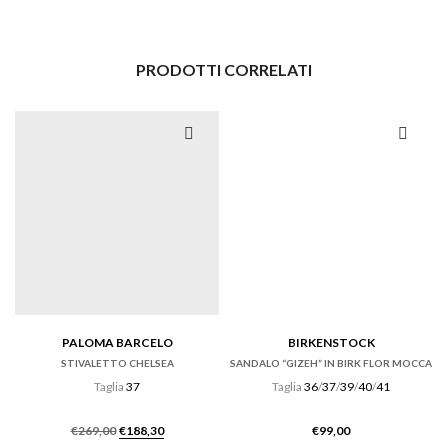
PRODOTTI CORRELATI
PALOMA BARCELO
BIRKENSTOCK
STIVALETTO CHELSEA
SANDALO “GIZEH” IN BIRK FLOR MOCCA
Taglia
37
Taglia
36
/
37
/
39
/
40
/
41
Il
Il
€
269,00
€
188,30
€
99,00
prezzo
prezzo