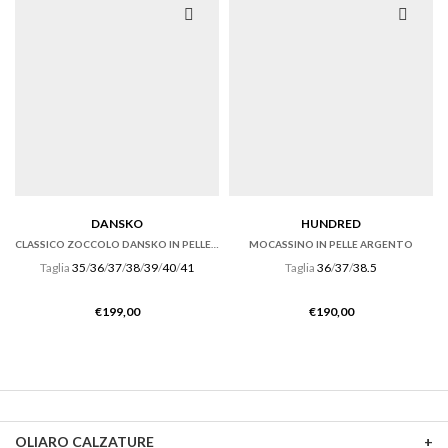
DANSKO
HUNDRED
CLASSICO ZOCCOLO DANSKO IN PELLE NERO OILED.
MOCASSINO IN PELLE ARGENTO
Taglia
35
/
36
/
37
/
38
/
39
/
40
/
41
Taglia
36
/
37
/
38.5
€
199,00
€
190,00
OLIARO CALZATURE