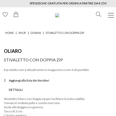
SPEDIZIONE GRATUITA PER ORDINI A PARTIRE DA € 250
|
|
|
HOME
SHOP
DONNA
STIVALETTO CON DOPPIA ZIP
OLIARO
STIVALETTO CON DOPPIA ZIP
Il prodotto non è attualmente in magazzino e non è disponibile.
Aggiungi alla lista dei desideri
DETTAGLI
Stivaletto Oliaro con doppia zip per facilitare la indossabilità.
Tomaia in mobida pelle e suede marrone.
Suola ultraleggera in gomma.
Tacco di 3 cm.
Calzata regolare.