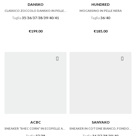
DANSKO
HUNDRED
CLASSICO ZOCCOLO DANSKO IN PELLE NERO OILED.
MOCASSINO IN PELLE NERA
Taglia
35
/
36
/
37
/
38
/
39
/
40
/
41
Taglia
36
/
40
€
199,00
€
185,00
ACBC
SANYAKO
SNEAKER “SHEC CORN” IN ECOPELLE AZZURRA
SNEAKER IN COTONE BIANCO, FONDO CASSETTA
Taglia
37
/
38
Taglia
36
/
37
/
38
/
39
/
40