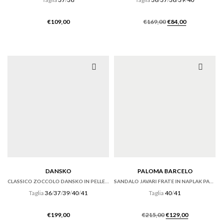
Il
Il
€
109,00
€
169,00
€
84,00
prezzo
prezzo
originale
attuale
era:
è:
€169,00.
€84,00.
DANSKO
PALOMA BARCELO
CLASSICO ZOCCOLO DANSKO IN PELLE ANTIQUE BROWN
SANDALO JAVARI FRATE IN NAPLAK PANNA CON ZEPPA
Taglia
36
/
37
/
39
/
40
/
41
Taglia
40
/
41
Il
Il
€
199,00
€
215,00
€
129,00