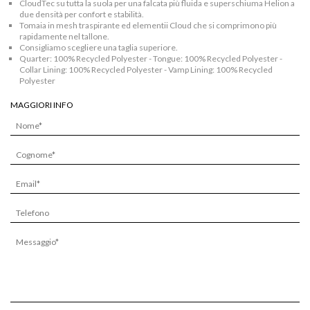
CloudTec su tutta la suola per una falcata più fluida e superschiuma Helion a
due densità per confort e stabilità.
Tomaia in mesh traspirante ed elementii Cloud che si comprimono più
rapidamente nel tallone.
Consigliamo scegliere una taglia superiore.
Quarter: 100% Recycled Polyester - Tongue: 100% Recycled Polyester -
Collar Lining: 100% Recycled Polyester - Vamp Lining: 100% Recycled
Polyester
MAGGIORI INFO