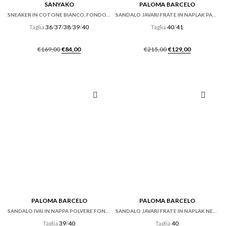
SANYAKO
PALOMA BARCELO
SNEAKER IN COTONE BIANCO, FONDO CASSETTA
SANDALO JAVARI FRATE IN NAPLAK PANNA CON ZEPPA
Taglia
36
/
37
/
38
/
39
/
40
Taglia
40
/
41
Il
Il
Il
Il
€
169,00
€
84,00
€
215,00
€
129,00
prezzo
prezzo
prezzo
prezzo
originale
attuale
originale
attuale
era:
è:
era:
è:
€169,00.
€84,00.
€215,00.
€129,00.
PALOMA BARCELO
PALOMA BARCELO
SANDALO IVAI IN NAPPA POLVERE FONDO GOMMA
SANDALO JAVARI FRATE IN NAPLAK NERO CON ZEPPA
Taglia
39
/
40
Taglia
40