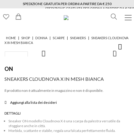
SPEDIZIONE GRATUITA PER ORDINI A PARTIRE DA € 250
SPEDIZIONE GRATUITA PER ORDINI A PARTIRE DA € 250
SPEDIZIONE GRATUITA PER ORDINI A PARTIRE DA € 250
SPEDIZIONE GRATUITA PER ORDINI A PARTIRE DA € 250
SPEDIZIONE GRATUITA PER ORDINI A PARTIRE DA € 250
SPEDIZIONE GRATUITA PER ORDINI A PARTIRE DA € 250
|
|
|
|
|
HOME
SHOP
DONNA
SCARPE
SNEAKERS
SNEAKERS CLOUDNOVA
X IN MESH BIANCA
ON
SNEAKERS CLOUDNOVA X IN MESH BIANCA
Il prodotto non è attualmente in magazzino e non è disponibile.
Aggiungi alla lista dei desideri
DETTAGLI
Sneaker ON modello Cloudnova X è una scarpa da palestra versatile da
sfoggiare anche in città.
Morbida, scattante e stabile, regala una falcata perfettamente fluida.