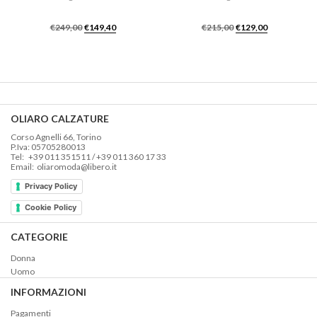
Il
Il
Il
Il
€
249,00
€
149,40
€
215,00
€
129,00
prezzo
prezzo
prezzo
prezzo
originale
attuale
originale
attuale
era:
è:
era:
è:
€249,00.
€149,40.
€215,00.
€129,00.
OLIARO CALZATURE
Corso Agnelli 66, Torino
P.Iva: 05705280013
Tel: +39 011 351511 / +39 011 360 17 33
Email: oliaromoda@libero.it
Privacy Policy
Cookie Policy
CATEGORIE
Donna
Uomo
INFORMAZIONI
Pagamenti