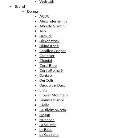
Vedi tutti
Brand
Donna
ACBC
Alexander Smith
Alfredo Giantin
Ash
Back 70
Birkenstock
Blundstone
Candice Cooper
Castaner
Chantal
Coral Blue
Corso Roma 9
Dankso
Dei Colli
Duccio del Duca
Elata
Flower Mountain
Gianni Chiarini
Gielle
Guglielmo Rotta
Hogan
Hundred
La Sellerie
Le Babe
Le Gazzelle