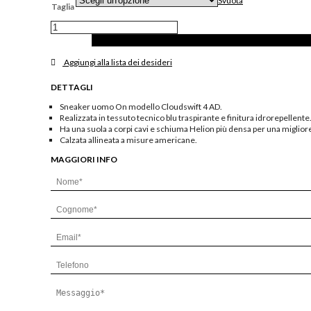
Svuota
Taglia
Sneakers
Cloudswift
4
in
Aggiungi alla lista dei desideri
tessuto
tecnico
DETTAGLI
navy
quantità
Sneaker uomo On modello Cloudswift 4 AD.
Realizzata in tessuto tecnico blu traspirante e finitura idrorepellente
Ha una suola a corpi cavi e schiuma Helion più densa per una migliore
Calzata allineata a misure americane.
MAGGIORI INFO