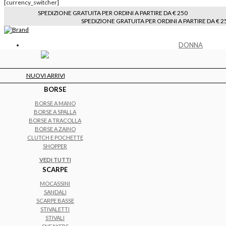
[currency_switcher]
SPEDIZIONE GRATUITA PER ORDINI A PARTIRE DA € 250
SPEDIZIONE GRATUITA PER ORDINI A PARTIRE DA € 2
DONNA
NUOVI ARRIVI
BORSE
BORSE A MANO
BORSE A SPALLA
BORSE A TRACOLLA
BORSE A ZAINO
CLUTCH E POCHETTE
SHOPPER
VEDI TUTTI
SCARPE
MOCASSINI
SANDALI
SCARPE BASSE
STIVALETTI
STIVALI