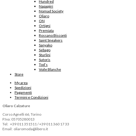
Hundred
Napapjiri
Nomad Society
Oliaro
ON
Ortigni
Premiata
Rossano Bisconti
Saint Sneakers
Sanyako
Sebago
Sturlini
Sutoris
Tod’s
Voile Blanche
Store
My area
Spedizioni
Pagamenti
Termini e Condizioni
Oliaro Calzature
Corso Agnelli 66, Torino
P.Iva: 05705280013
Tel: +39 011 351511 / +39 011 360 17 33
Email: oliaromoda@libero.it