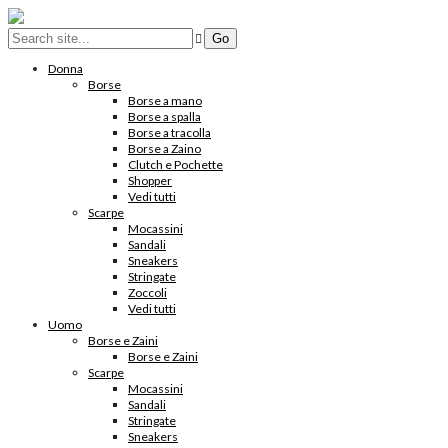
Donna
Borse
Borse a mano
Borse a spalla
Borse a tracolla
Borse a Zaino
Clutch e Pochette
Shopper
Vedi tutti
Scarpe
Mocassini
Sandali
Sneakers
Stringate
Zoccoli
Vedi tutti
Uomo
Borse e Zaini
Borse e Zaini
Scarpe
Mocassini
Sandali
Stringate
Sneakers