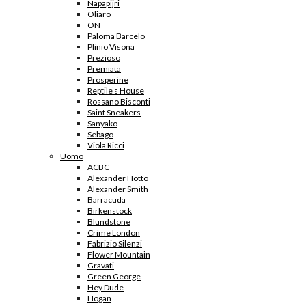
Napapijri
Oliaro
ON
Paloma Barcelo
Plinio Visona
Prezioso
Premiata
Prosperine
Reptile’s House
Rossano Bisconti
Saint Sneakers
Sanyako
Sebago
Viola Ricci
Uomo
ACBC
Alexander Hotto
Alexander Smith
Barracuda
Birkenstock
Blundstone
Crime London
Fabrizio Silenzi
Flower Mountain
Gravati
Green George
Hey Dude
Hogan