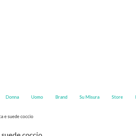
Donna
Uomo
Brand
Su Misura
Store
ata e suede coccio
e suede coccio