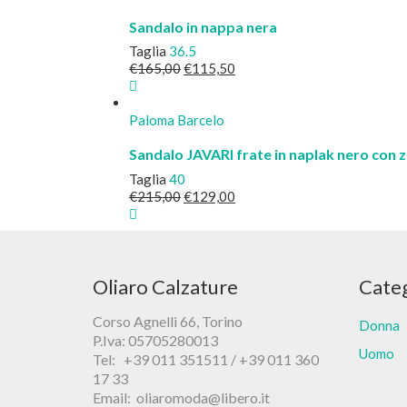
Sandalo in nappa nera
Taglia
36.5
Il
Il
€
165,00
€
115,50
prezzo
prezzo
originale
attuale
era:
è:
Paloma Barcelo
€165,00.
€115,50.
Sandalo JAVARI frate in naplak nero con 
Taglia
40
Il
Il
€
215,00
€
129,00
prezzo
prezzo
originale
attuale
era:
è:
€215,00.
€129,00.
Oliaro Calzature
Cate
Corso Agnelli 66, Torino
Donna
P.Iva: 05705280013
Uomo
Tel: +39 011 351511 / +39 011 360
17 33
Email: oliaromoda@libero.it