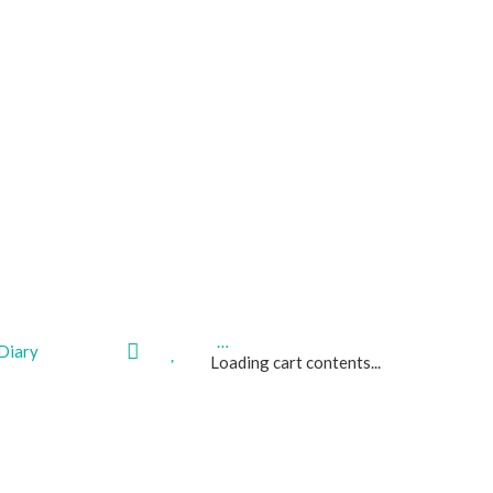
…
My
Wishlist
Diary
Loading cart contents...
area