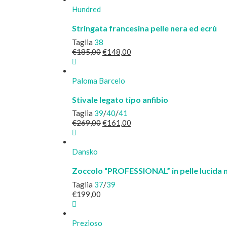
Hundred
Stringata francesina pelle nera ed ecrù
Taglia
38
Il
Il
€
185,00
€
148,00
prezzo
prezzo
originale
attuale
era:
è:
Paloma Barcelo
€185,00.
€148,00.
Stivale legato tipo anfibio
Taglia
39
/
40
/
41
Il
Il
€
269,00
€
161,00
prezzo
prezzo
originale
attuale
era:
è:
Dansko
€269,00.
€161,00.
Zoccolo “PROFESSIONAL” in pelle lucida 
Taglia
37
/
39
€
199,00
Prezioso