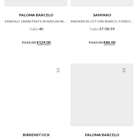
PALOMA BARCELO
SANYAKO
SANDALO JAVARI FRATE IN NAPLAK NERO CON ZEPPA
SNEAKER IN COTONE BIANCO, FONDO CASSETTA
Taglia
40
Taglia
37
/
38
/
39
Il
Il
Il
Il
€
215,00
€
129,00
€
169,00
€
84,00
prezzo
prezzo
prezzo
prezzo
originale
attuale
originale
attuale
era:
è:
era:
è:
€215,00.
€129,00.
€169,00.
€84,00.
BIRKENSTOCK
PALOMA BARCELO