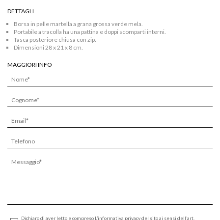
grana
grossa
DETTAGLI
verde
Borsa in pelle martella a grana grossa verde mela.
mela
Portabile a tracolla ha una pattina e doppi scomparti interni.
quantità
Tasca posteriore chiusa con zip.
Dimensioni 28 x 21 x 8 cm.
MAGGIORI INFO
Dichiaro di aver letto e compreso L’informativa privacy del sito ai sensi dell’art.