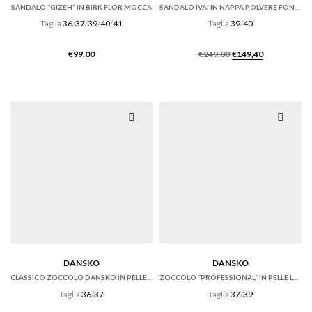
SANDALO “GIZEH” IN BIRK FLOR MOCCA
SANDALO IVAI IN NAPPA POLVERE FONDO GOMMA
Taglia
36
/
37
/
39
/
40
/
41
Taglia
39
/
40
Il
Il
€
99,00
€
249,00
€
149,40
prezzo
prezzo
originale
attuale
era:
è:
€249,00.
€149,40.
DANSKO
DANSKO
CLASSICO ZOCCOLO DANSKO IN PELLE TUMBLED RUSSET
ZOCCOLO “PROFESSIONAL” IN PELLE LUCIDA NERA
Taglia
36
/
37
Taglia
37
/
39