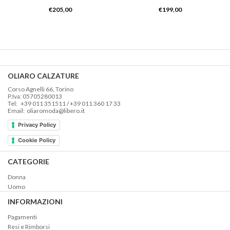
€
205,00
€
199,00
OLIARO CALZATURE
Corso Agnelli 66, Torino
P.Iva: 05705280013
Tel: +39 011 351511 / +39 011 360 17 33
Email: oliaromoda@libero.it
Privacy Policy
Cookie Policy
CATEGORIE
Donna
Uomo
INFORMAZIONI
Pagamenti
Resi e Rimborsi